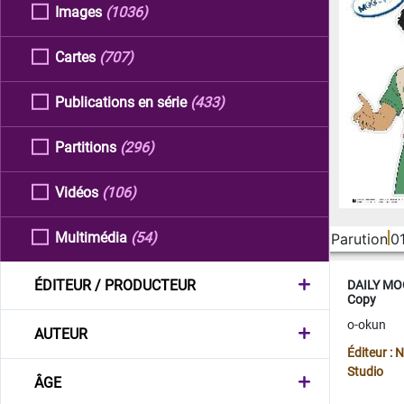
Images
(1036)
Cartes
(707)
Publications en série
(433)
Partitions
(296)
Vidéos
(106)
Multimédia
(54)
Parution
0
ÉDITEUR / PRODUCTEUR
DAILY MOO
Copy
o-okun
AUTEUR
Éditeur :
Studio
ÂGE