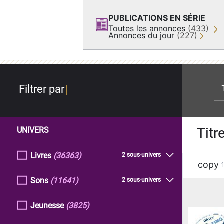
PUBLICATIONS EN SÉRIE
Toutes les annonces
(433)
Annonces du jour
(227)
re
Filtrer par
Titr
UNIVERS
Livres
(36363)
2 sous-univers
copy
Sons
(11641)
2 sous-univers
Jeunesse
(3825)