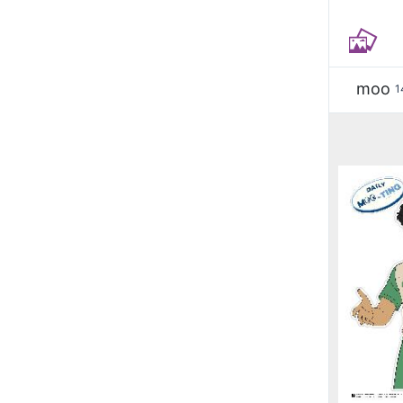
moo
1