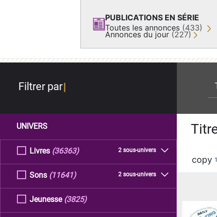
PUBLICATIONS EN SÉRIE
Toutes les annonces
(433)
Annonces du jour
(227)
re
Filtrer par
Titr
UNIVERS
Livres
(36363)
2 sous-univers
copy
Sons
(11641)
2 sous-univers
Jeunesse
(3825)