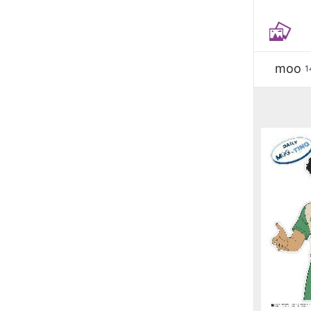
moo
1