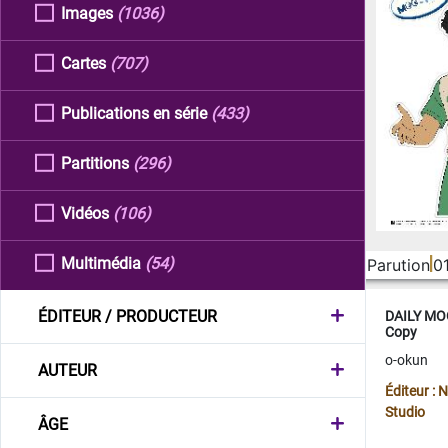
Images
(1036)
Cartes
(707)
Publications en série
(433)
Partitions
(296)
Vidéos
(106)
Multimédia
(54)
Parution
0
ÉDITEUR / PRODUCTEUR
DAILY MOO
Copy
o-okun
AUTEUR
Éditeur :
Studio
ÂGE