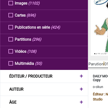
Images
(1102)
Cartes
(696)
Publications en série
(424)
Partitions
(296)
Vidéos
(108)
Multimédia
(55)
Parution
0
ÉDITEUR / PRODUCTEUR
DAILY MOO
Copy
o-okun
AUTEUR
Éditeur :
Studio
ÂGE