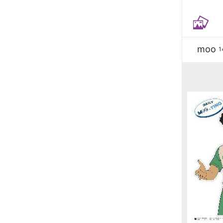
moo
1