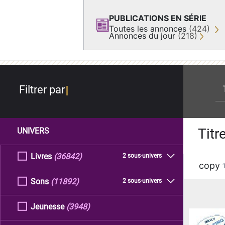
PUBLICATIONS EN SÉRIE
Toutes les annonces
(424)
Annonces du jour
(218)
re
Filtrer par
Titr
UNIVERS
Livres
(36842)
2 sous-univers
copy
Sons
(11892)
2 sous-univers
Jeunesse
(3948)