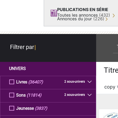
PUBLICATIONS EN SÉRIE
Toutes les annonces
(432)
Annonces du jour
(226)
re
Filtrer par
Titr
UNIVERS
Livres
(36407)
2 sous-univers
copy
Sons
(11814)
2 sous-univers
Jeunesse
(3837)