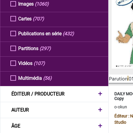
Images
(1060)
Cartes
(707)
Publications en série
(432)
Partitions
(297)
Vidéos
(107)
Multimédia
(56)
Parution
0
ÉDITEUR / PRODUCTEUR
DAILY MOO
Copy
o-okun
AUTEUR
Éditeur :
Studio
ÂGE