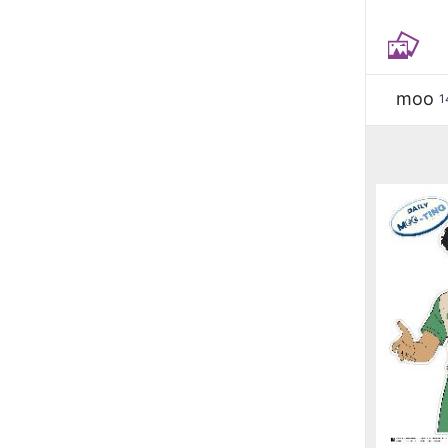
moo
1