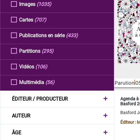
Images
(1035)
Cartes
(707)
Publications en série
(433)
Partitions
(295)
Vidéos
(106)
Multimédia
(56)
Parution
0
ÉDITEUR / PRODUCTEUR
Agenda à 
Basford 
Basford 
AUTEUR
Éditeur :
ÂGE