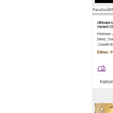
Parution
0
Ultimate 
Variant 
FERME
Hickman 
Deniz
;
Co
;
Caselli 
Juan
;
Mo
Éditeur : 
histoi