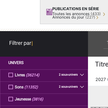
PUBLICATIONS EN SÉRIE
Toutes les annonces
(433)
Annonces du jour
(227)
re
Filtrer par
Titr
UNIVERS
Livres
(36214)
2 sous-univers
2027
Sons
(11352)
2 sous-univers
Jeunesse
(3816)