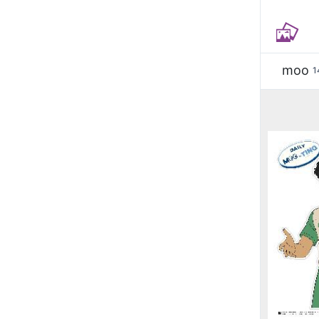
moo
1