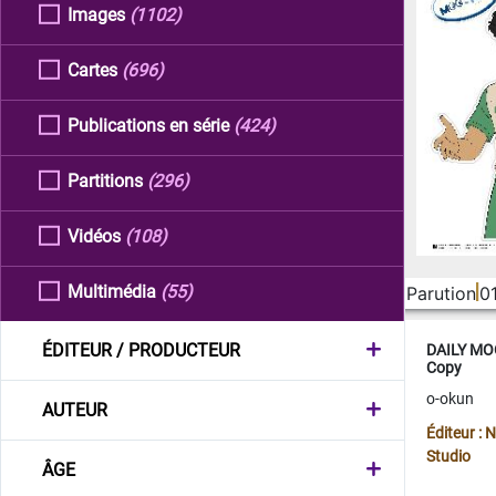
Images
(1102)
Cartes
(696)
Publications en série
(424)
Partitions
(296)
Vidéos
(108)
Multimédia
(55)
Parution
0
ÉDITEUR / PRODUCTEUR
DAILY MOO
Copy
o-okun
AUTEUR
Éditeur :
Studio
ÂGE