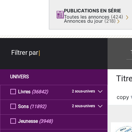
PUBLICATIONS EN SÉRIE
Toutes les annonces
(424)
Annonces du jour
(218)
re
Filtrer par
Titr
UNIVERS
Livres
(36842)
2 sous-univers
copy
Sons
(11892)
2 sous-univers
Jeunesse
(3948)