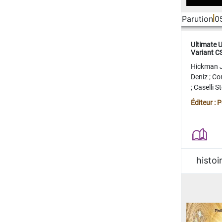
Parution
0
Ultimate 
Variant 
FERME
Hickman 
Deniz
;
Co
;
Caselli 
Juan
;
Mo
Éditeur : 
histoi