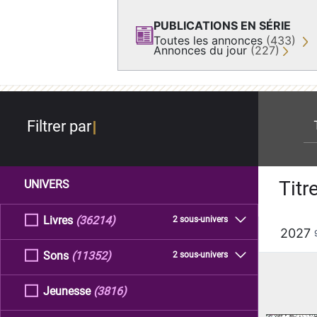
PUBLICATIONS EN SÉRIE
Toutes les annonces
(433)
Annonces du jour
(227)
re
Filtrer par
Titr
UNIVERS
Livres
(36214)
2 sous-univers
2027
Sons
(11352)
2 sous-univers
Jeunesse
(3816)