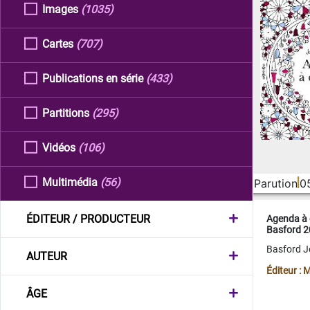
Images
(1035)
Cartes
(707)
Publications en série
(433)
Partitions
(295)
Vidéos
(106)
Multimédia
(56)
Parution
0
ÉDITEUR / PRODUCTEUR
Agenda à 
Basford 
Basford 
AUTEUR
Éditeur :
ÂGE