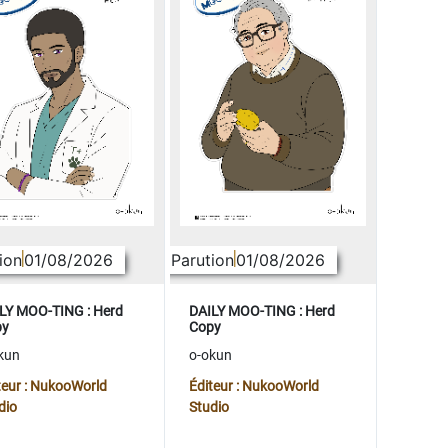
ion
01/08/2026
Parution
01/08/2026
LY MOO-TING : Herd
DAILY MOO-TING : Herd
py
Copy
kun
o-okun
teur : NukooWorld
Éditeur : NukooWorld
dio
Studio