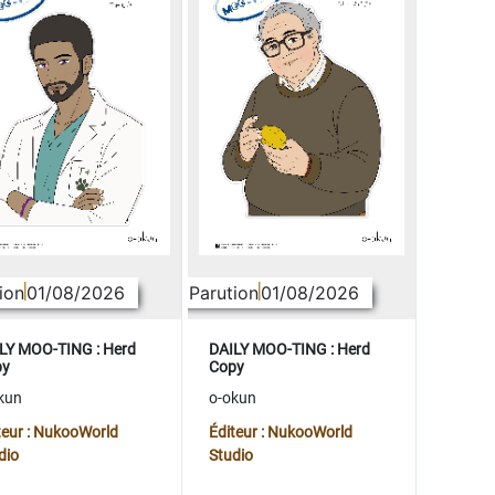
ion
01/08/2026
Parution
01/08/2026
LY MOO-TING : Herd
DAILY MOO-TING : Herd
py
Copy
kun
o-okun
teur : NukooWorld
Éditeur : NukooWorld
dio
Studio