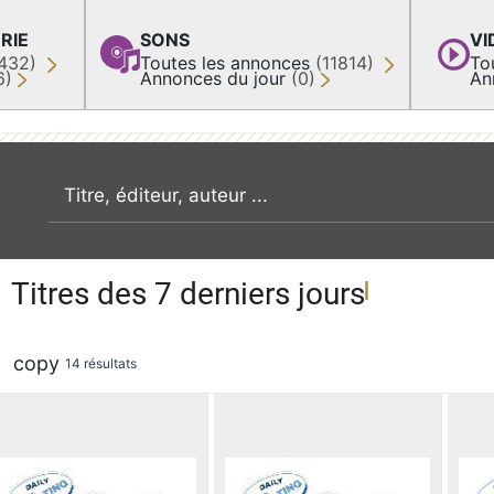
RIE
SONS
VI
432)
Toutes les annonces
(11814)
To
6)
Annonces du jour
(0)
An
recherche par mot clé
Titres des 7 derniers jours
copy
14 résultats