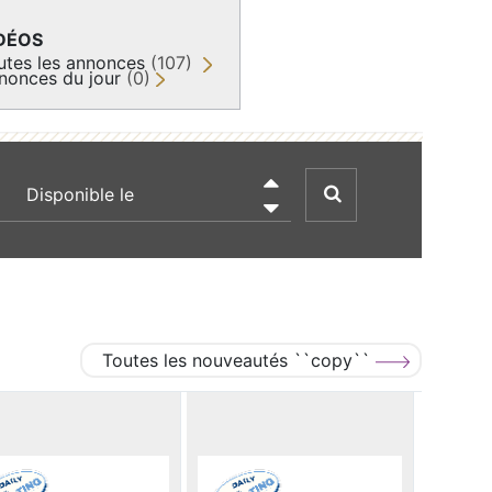
DÉOS
utes les annonces
(107)
nonces du jour
(0)
recherche par date

Toutes les nouveautés ``copy``