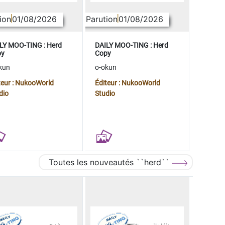
ion
01/08/2026
Parution
01/08/2026
LY MOO-TING : Herd
DAILY MOO-TING : Herd
py
Copy
kun
o-okun
teur : NukooWorld
Éditeur : NukooWorld
dio
Studio
Toutes les nouveautés ``herd``