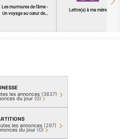
Next
Les murmures de l'âme -
Lettre(s) à ma mère
Un voyage au cœur des
questions qui façonnent
une vie
UNESSE
tes les annonces
(3837)
onces du jour
(0)
ARTITIONS
utes les annonces
(297)
nonces du jour
(0)