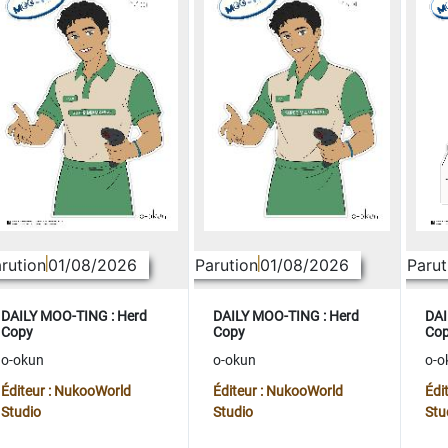
rution
01/08/2026
Parution
01/08/2026
Parut
DAILY MOO-TING : Herd
DAILY MOO-TING : Herd
DAI
Copy
Copy
Co
o-okun
o-okun
o-o
Éditeur : NukooWorld
Éditeur : NukooWorld
Édi
Studio
Studio
Stu