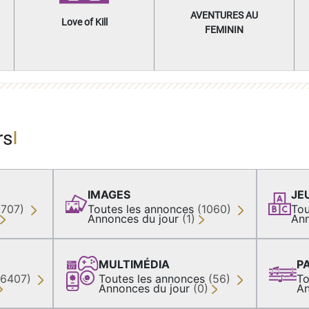
AVENTURES AU
Love of Kill
FEMININ
rs
IMAGES
JE
(707)
Toutes les annonces
(1060)
Tou
Annonces du jour
(1)
Ann
MULTIMÉDIA
P
36407)
Toutes les annonces
(56)
To
Annonces du jour
(0)
An