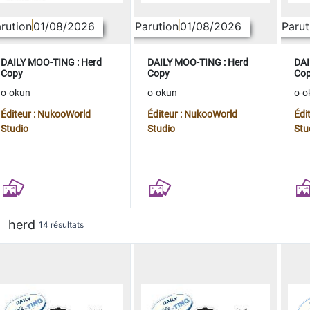
rution
01/08/2026
Parution
01/08/2026
Parut
DAILY MOO-TING : Herd
DAILY MOO-TING : Herd
DAI
Copy
Copy
Co
o-okun
o-okun
o-o
Éditeur : NukooWorld
Éditeur : NukooWorld
Édi
Studio
Studio
Stu
herd
14 résultats