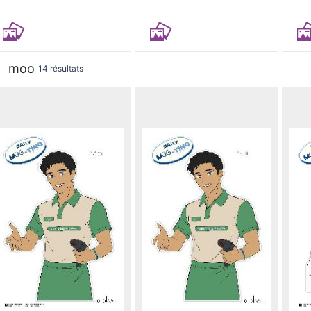
moo
14 résultats