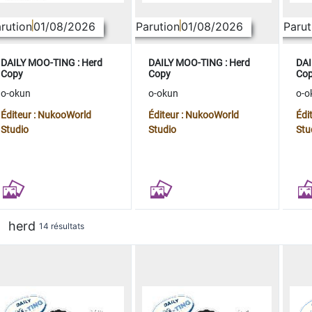
rution
01/08/2026
Parution
01/08/2026
Parut
DAILY MOO-TING : Herd
DAILY MOO-TING : Herd
DAI
Copy
Copy
Co
o-okun
o-okun
o-o
Éditeur : NukooWorld
Éditeur : NukooWorld
Édi
Studio
Studio
Stu
herd
14 résultats