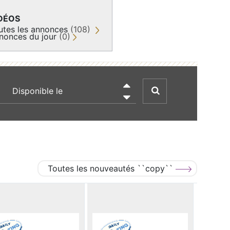
DÉOS
utes les annonces
(108)
nonces du jour
(0)
recherche par date

Toutes les nouveautés ``copy``