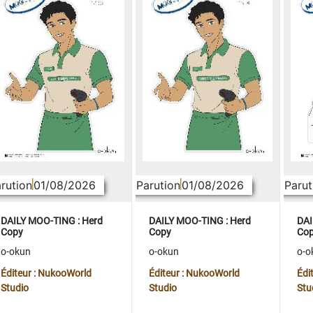
rution
01/08/2026
Parution
01/08/2026
Parut
DAILY MOO-TING : Herd
DAILY MOO-TING : Herd
DAI
Copy
Copy
Co
o-okun
o-okun
o-o
Éditeur : NukooWorld
Éditeur : NukooWorld
Édi
Studio
Studio
Stu