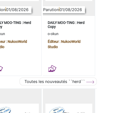
ion
01/08/2026
Parution
01/08/2026
LY MOO-TING : Herd
DAILY MOO-TING : Herd
py
Copy
kun
o-okun
teur : NukooWorld
Éditeur : NukooWorld
dio
Studio
Toutes les nouveautés ``herd``