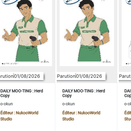
rution
01/08/2026
Parution
01/08/2026
Parut
DAILY MOO-TING : Herd
DAILY MOO-TING : Herd
DAI
Copy
Copy
Co
o-okun
o-okun
o-o
Éditeur : NukooWorld
Éditeur : NukooWorld
Édi
Studio
Studio
Stu