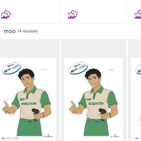
moo
14 résultats