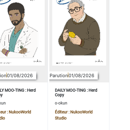
ion
01/08/2026
Parution
01/08/2026
LY MOO-TING : Herd
DAILY MOO-TING : Herd
py
Copy
kun
o-okun
teur : NukooWorld
Éditeur : NukooWorld
dio
Studio