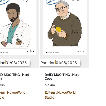
ion
01/08/2026
Parution
01/08/2026
LY MOO-TING : Herd
DAILY MOO-TING : Herd
py
Copy
kun
o-okun
teur : NukooWorld
Éditeur : NukooWorld
dio
Studio