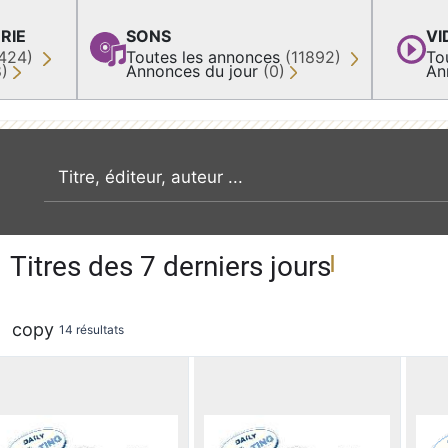
RIE
SONS
VI
424)
Toutes les annonces
(11892)
To
8)
Annonces du jour
(0)
An
recherche par mot clé
Titres des 7 derniers jours
copy
14 résultats