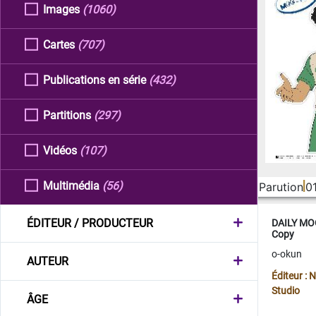
Images
(1060)
Cartes
(707)
Publications en série
(432)
Partitions
(297)
Vidéos
(107)
Multimédia
(56)
Parution
0
ÉDITEUR / PRODUCTEUR
DAILY MOO
Copy
o-okun
AUTEUR
Éditeur :
Studio
ÂGE