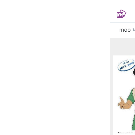
moo
1