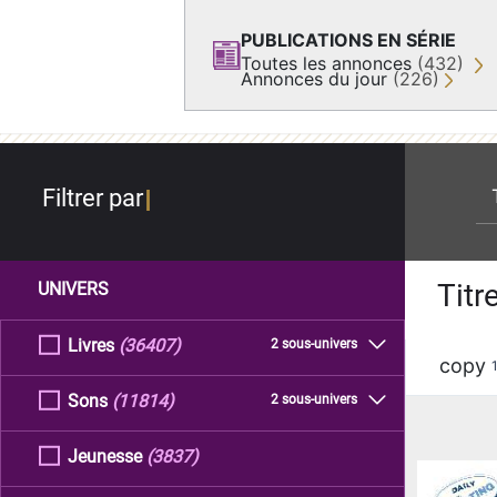
PUBLICATIONS EN SÉRIE
Toutes les annonces
(432)
Annonces du jour
(226)
re
Filtrer par
Titr
UNIVERS
Livres
(36407)
2 sous-univers
copy
Sons
(11814)
2 sous-univers
Jeunesse
(3837)