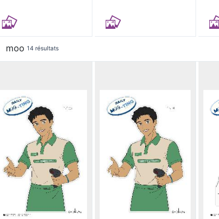
moo
14 résultats