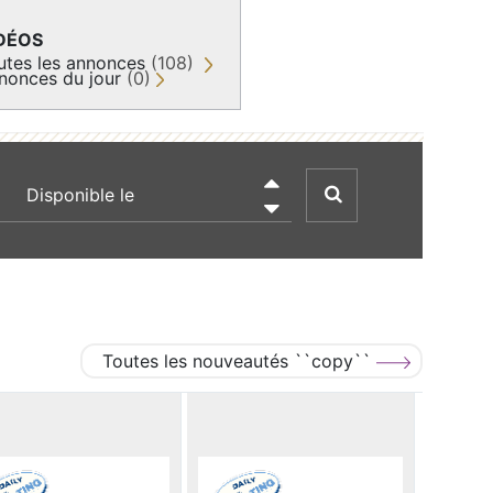
DÉOS
utes les annonces
(108)
nonces du jour
(0)
recherche par date

Toutes les nouveautés ``copy``