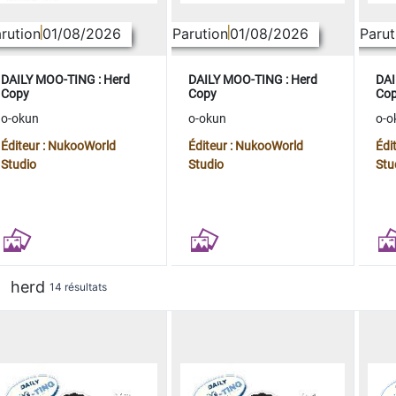
rution
01/08/2026
Parution
01/08/2026
Parut
DAILY MOO-TING : Herd
DAILY MOO-TING : Herd
DAI
Copy
Copy
Co
o-okun
o-okun
o-o
Éditeur : NukooWorld
Éditeur : NukooWorld
Édi
Studio
Studio
Stu
herd
14 résultats