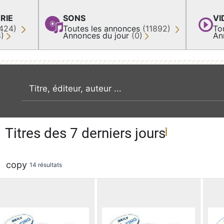
RIE
SONS
VI
424)
Toutes les annonces
(11892)
To
8)
Annonces du jour
(0)
An
recherche par mot clé
Titres des 7 derniers jours
copy
14 résultats