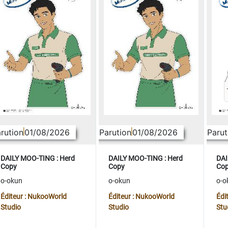
rution
01/08/2026
Parution
01/08/2026
Parut
DAILY MOO-TING : Herd
DAILY MOO-TING : Herd
DAI
Copy
Copy
Co
o-okun
o-okun
o-o
Éditeur : NukooWorld
Éditeur : NukooWorld
Édi
Studio
Studio
Stu