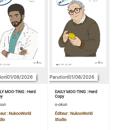
ion
01/08/2026
Parution
01/08/2026
LY MOO-TING : Herd
DAILY MOO-TING : Herd
py
Copy
kun
o-okun
teur : NukooWorld
Éditeur : NukooWorld
dio
Studio