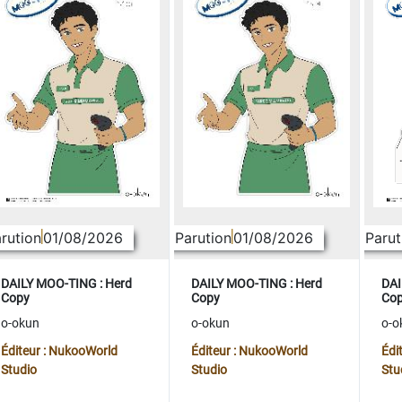
rution
01/08/2026
Parution
01/08/2026
Parut
DAILY MOO-TING : Herd
DAILY MOO-TING : Herd
DAI
Copy
Copy
Co
o-okun
o-okun
o-o
Éditeur : NukooWorld
Éditeur : NukooWorld
Édi
Studio
Studio
Stu