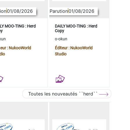
ion
01/08/2026
Parution
01/08/2026
LY MOO-TING : Herd
DAILY MOO-TING : Herd
py
Copy
kun
o-okun
teur : NukooWorld
Éditeur : NukooWorld
dio
Studio
Toutes les nouveautés ``herd``