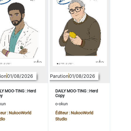
ion
01/08/2026
Parution
01/08/2026
LY MOO-TING : Herd
DAILY MOO-TING : Herd
py
Copy
kun
o-okun
teur : NukooWorld
Éditeur : NukooWorld
dio
Studio