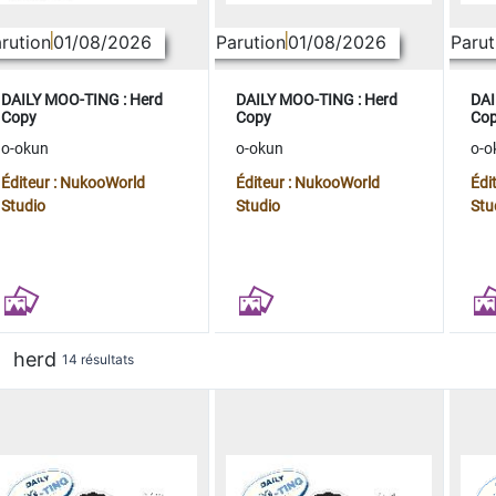
rution
01/08/2026
Parution
01/08/2026
Parut
DAILY MOO-TING : Herd
DAILY MOO-TING : Herd
DAI
Copy
Copy
Co
o-okun
o-okun
o-o
Éditeur : NukooWorld
Éditeur : NukooWorld
Édi
Studio
Studio
Stu
herd
14 résultats