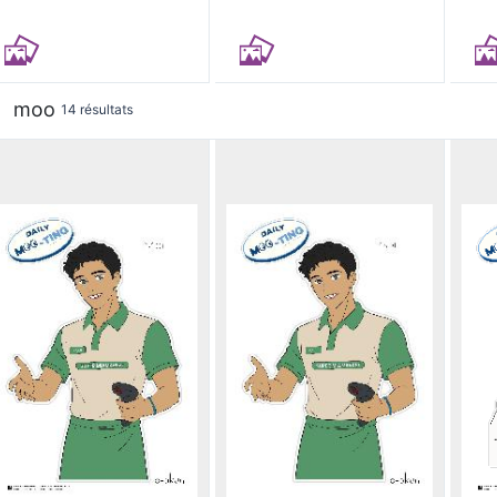
moo
14 résultats