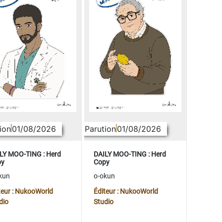
ion
01/08/2026
Parution
01/08/2026
LY MOO-TING : Herd
DAILY MOO-TING : Herd
py
Copy
kun
o-okun
teur : NukooWorld
Éditeur : NukooWorld
dio
Studio