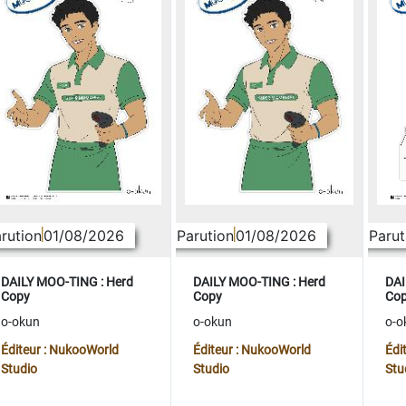
rution
01/08/2026
Parution
01/08/2026
Parut
DAILY MOO-TING : Herd
DAILY MOO-TING : Herd
DAI
Copy
Copy
Co
o-okun
o-okun
o-o
Éditeur : NukooWorld
Éditeur : NukooWorld
Édi
Studio
Studio
Stu