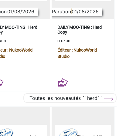
ion
01/08/2026
Parution
01/08/2026
LY MOO-TING : Herd
DAILY MOO-TING : Herd
py
Copy
kun
o-okun
teur : NukooWorld
Éditeur : NukooWorld
dio
Studio
Toutes les nouveautés ``herd``