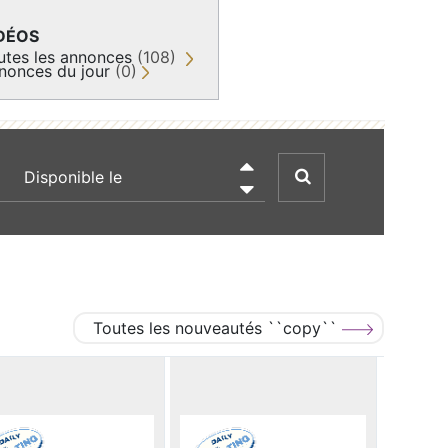
DÉOS
utes les annonces
(108)
nonces du jour
(0)
recherche par date

Toutes les nouveautés ``copy``