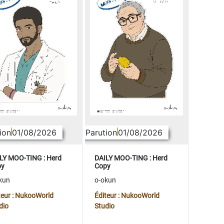
ion
01/08/2026
Parution
01/08/2026
LY MOO-TING : Herd
DAILY MOO-TING : Herd
py
Copy
kun
o-okun
teur : NukooWorld
Éditeur : NukooWorld
dio
Studio