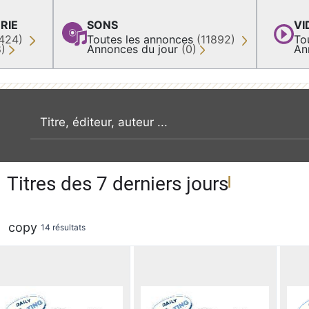
RIE
SONS
VI
424)
Toutes les annonces
(11892)
To
8)
Annonces du jour
(0)
An
recherche par mot clé
Titres des 7 derniers jours
copy
14 résultats