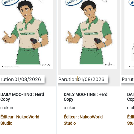
rution
01/08/2026
Parution
01/08/2026
Parut
DAILY MOO-TING : Herd
DAILY MOO-TING : Herd
DAI
Copy
Copy
Co
o-okun
o-okun
o-o
Éditeur : NukooWorld
Éditeur : NukooWorld
Édi
Studio
Studio
Stu