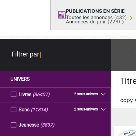
PUBLICATIONS EN SÉRIE
Toutes les annonces
(432)
Annonces du jour
(226)
re
Filtrer par
Titr
UNIVERS
Livres
(36407)
2 sous-univers
copy
Sons
(11814)
2 sous-univers
Jeunesse
(3837)