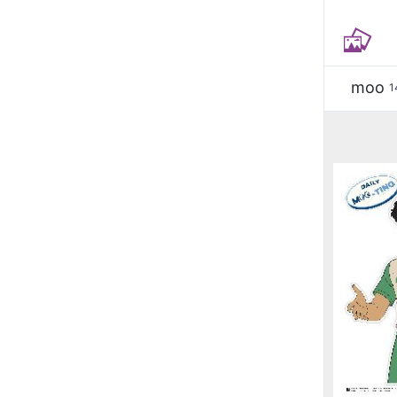
moo
1