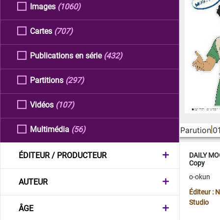
Images
(1060)
Cartes
(707)
Publications en série
(432)
Partitions
(297)
Vidéos
(107)
Multimédia
(56)
Parution
0
ÉDITEUR / PRODUCTEUR
DAILY MOO
Copy
o-okun
AUTEUR
Éditeur :
Studio
ÂGE