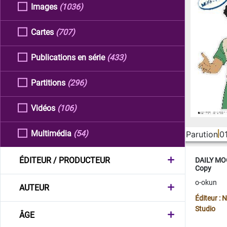
Images
(1036)
Cartes
(707)
Publications en série
(433)
Partitions
(296)
Vidéos
(106)
Multimédia
(54)
Parution
0
ÉDITEUR / PRODUCTEUR
DAILY MOO
Copy
o-okun
AUTEUR
Éditeur :
Studio
ÂGE