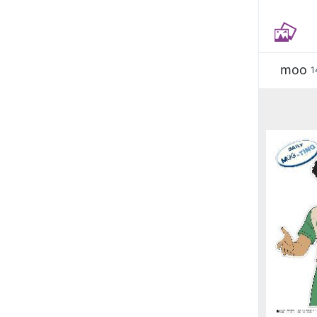
moo
1