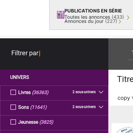
PUBLICATIONS EN SÉRIE
Toutes les annonces
(433)
Annonces du jour
(227)
re
Filtrer par
Titr
UNIVERS
Livres
(36363)
2 sous-univers
copy
Sons
(11641)
2 sous-univers
Jeunesse
(3825)