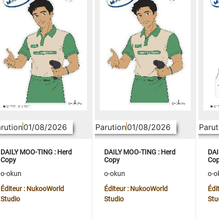
rution
01/08/2026
Parution
01/08/2026
Parut
DAILY MOO-TING : Herd
DAILY MOO-TING : Herd
DAI
Copy
Copy
Co
o-okun
o-okun
o-o
Éditeur : NukooWorld
Éditeur : NukooWorld
Édi
Studio
Studio
Stu