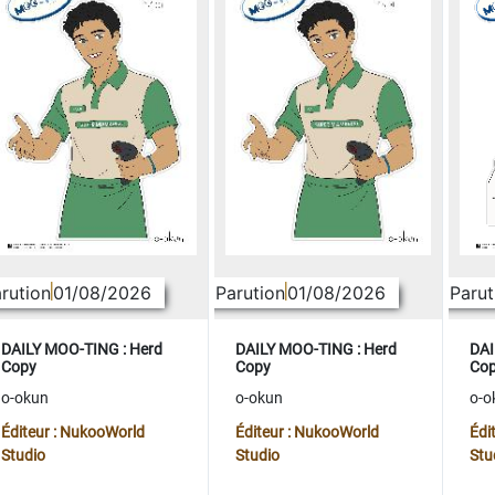
rution
01/08/2026
Parution
01/08/2026
Parut
DAILY MOO-TING : Herd
DAILY MOO-TING : Herd
DAI
Copy
Copy
Co
o-okun
o-okun
o-o
Éditeur : NukooWorld
Éditeur : NukooWorld
Édi
Studio
Studio
Stu