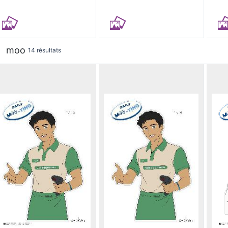
moo
14 résultats