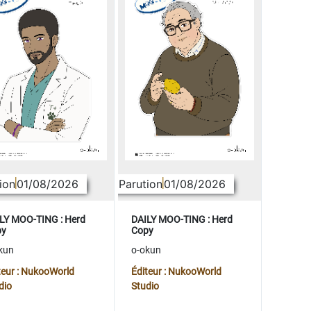
ion
01/08/2026
Parution
01/08/2026
LY MOO-TING : Herd
DAILY MOO-TING : Herd
py
Copy
kun
o-okun
teur : NukooWorld
Éditeur : NukooWorld
dio
Studio