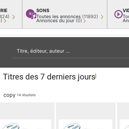
RIE
SONS
VI
424)
Toutes les annonces
(11892)
To
8)
Annonces du jour
(0)
An
recherche par mot clé
Titres des 7 derniers jours
copy
14 résultats