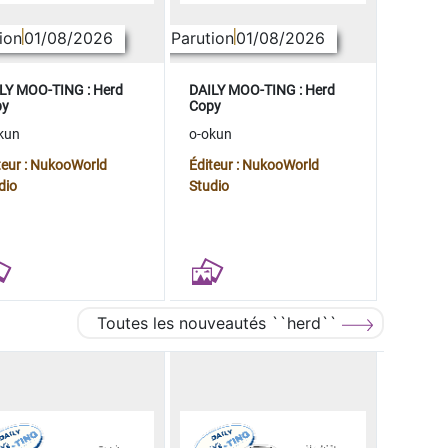
ion
01/08/2026
Parution
01/08/2026
LY MOO-TING : Herd
DAILY MOO-TING : Herd
py
Copy
kun
o-okun
teur : NukooWorld
Éditeur : NukooWorld
dio
Studio
Toutes les nouveautés ``herd``