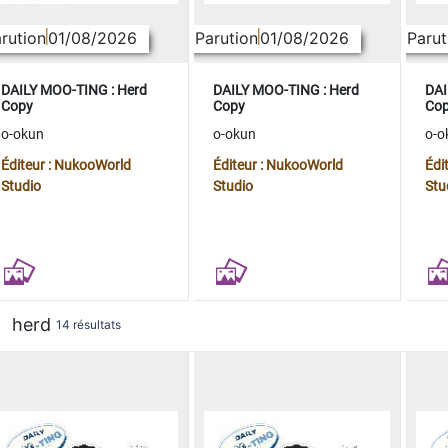
rution
01/08/2026
Parution
01/08/2026
Parut
DAILY MOO-TING : Herd
DAILY MOO-TING : Herd
DAI
Copy
Copy
Co
o-okun
o-okun
o-o
Éditeur : NukooWorld
Éditeur : NukooWorld
Édi
Studio
Studio
Stu
herd
14 résultats