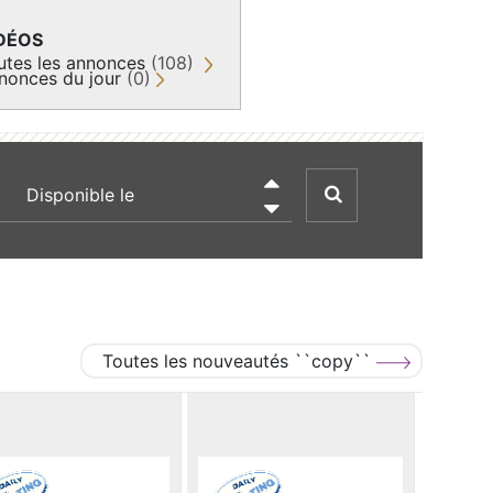
DÉOS
utes les annonces
(108)
nonces du jour
(0)
recherche par date

Toutes les nouveautés ``copy``