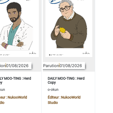
ion
01/08/2026
Parution
01/08/2026
LY MOO-TING : Herd
DAILY MOO-TING : Herd
py
Copy
kun
o-okun
teur : NukooWorld
Éditeur : NukooWorld
dio
Studio