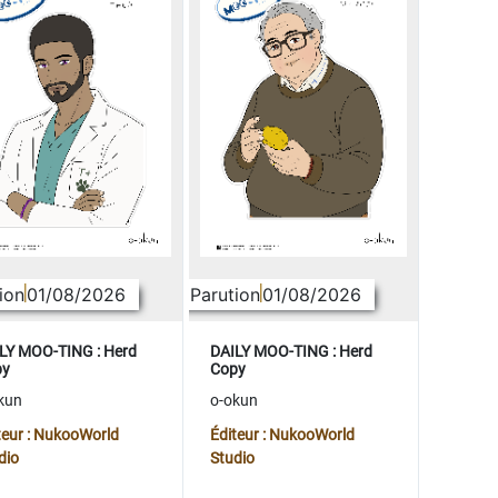
ion
01/08/2026
Parution
01/08/2026
LY MOO-TING : Herd
DAILY MOO-TING : Herd
py
Copy
kun
o-okun
teur : NukooWorld
Éditeur : NukooWorld
dio
Studio