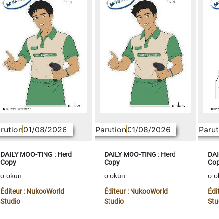
rution
01/08/2026
Parution
01/08/2026
Parut
DAILY MOO-TING : Herd
DAILY MOO-TING : Herd
DAI
Copy
Copy
Co
o-okun
o-okun
o-o
Éditeur : NukooWorld
Éditeur : NukooWorld
Édi
Studio
Studio
Stu