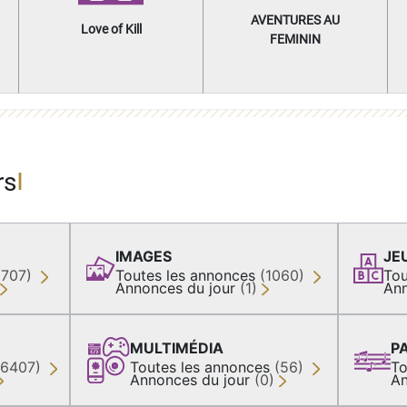
AVENTURES AU
Love of Kill
FEMININ
rs
IMAGES
JE
(707)
Toutes les annonces
(1060)
Tou
Annonces du jour
(1)
Ann
MULTIMÉDIA
P
36407)
Toutes les annonces
(56)
To
Annonces du jour
(0)
An