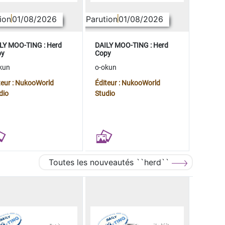
ion
01/08/2026
Parution
01/08/2026
LY MOO-TING : Herd
DAILY MOO-TING : Herd
py
Copy
kun
o-okun
teur : NukooWorld
Éditeur : NukooWorld
dio
Studio
Toutes les nouveautés ``herd``