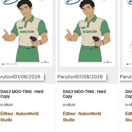
rution
01/08/2026
Parution
01/08/2026
Parut
DAILY MOO-TING : Herd
DAILY MOO-TING : Herd
DAI
Copy
Copy
Co
o-okun
o-okun
o-o
Éditeur : NukooWorld
Éditeur : NukooWorld
Édi
Studio
Studio
Stu