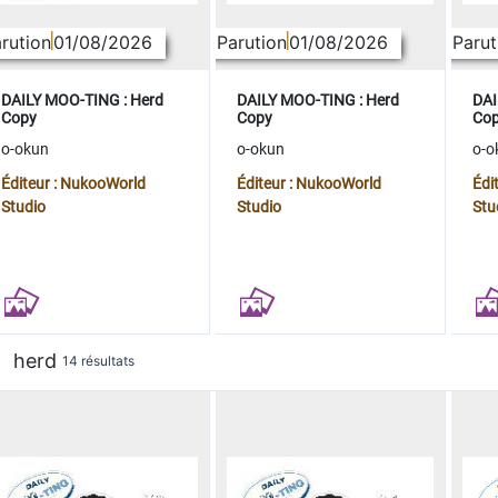
rution
01/08/2026
Parution
01/08/2026
Parut
DAILY MOO-TING : Herd
DAILY MOO-TING : Herd
DAI
Copy
Copy
Co
o-okun
o-okun
o-o
Éditeur : NukooWorld
Éditeur : NukooWorld
Édi
Studio
Studio
Stu
herd
14 résultats