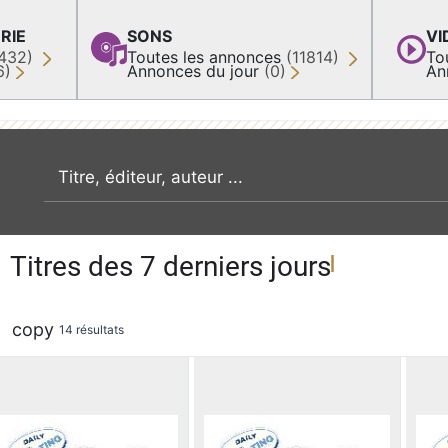
RIE
SONS
VI
432)
Toutes les annonces
(11814)
To
6)
Annonces du jour
(0)
An
recherche par mot clé
Titres des 7 derniers jours
copy
14 résultats