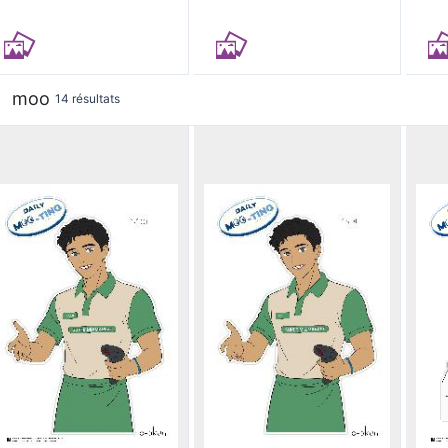
moo
14 résultats