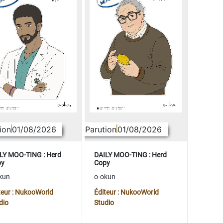
ion
01/08/2026
Parution
01/08/2026
LY MOO-TING : Herd
DAILY MOO-TING : Herd
py
Copy
kun
o-okun
teur : NukooWorld
Éditeur : NukooWorld
dio
Studio