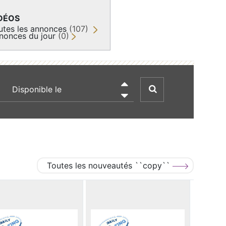
DÉOS
utes les annonces
(107)
nonces du jour
(0)
recherche par date

Toutes les nouveautés ``copy``