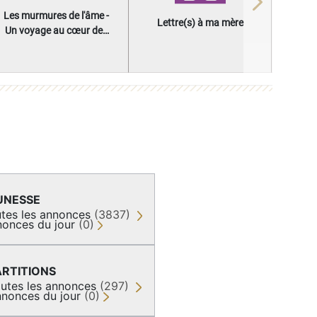
Next
Les murmures de l'âme -
Lettre(s) à ma mère
Un voyage au cœur des
questions qui façonnent
une vie
UNESSE
tes les annonces
(3837)
onces du jour
(0)
ARTITIONS
utes les annonces
(297)
nonces du jour
(0)