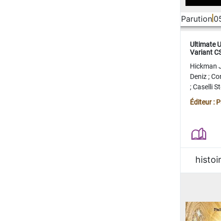
Parution
0
Ultimate 
Variant 
FERME
Hickman 
Deniz
;
Co
;
Caselli 
Juan
;
Mo
Éditeur : 
histoi