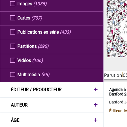
Images
(1035)
Cartes
(707)
Publications en série
(433)
Partitions
(295)
Vidéos
(106)
Multimédia
(56)
Parution
0
ÉDITEUR / PRODUCTEUR
Agenda à 
Basford 
Basford 
AUTEUR
Éditeur :
ÂGE