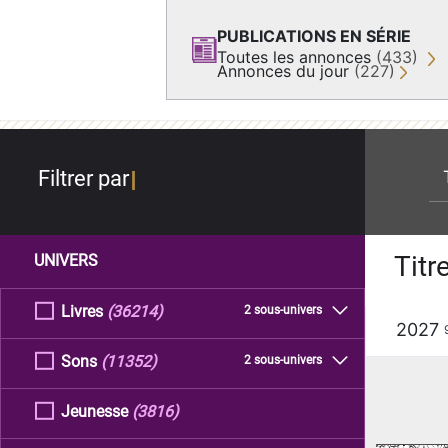
PUBLICATIONS EN SÉRIE
Toutes les annonces
(433)
Annonces du jour
(227)
re
Filtrer par
Titr
UNIVERS
Livres
(36214)
2 sous-univers
2027
Sons
(11352)
2 sous-univers
Jeunesse
(3816)