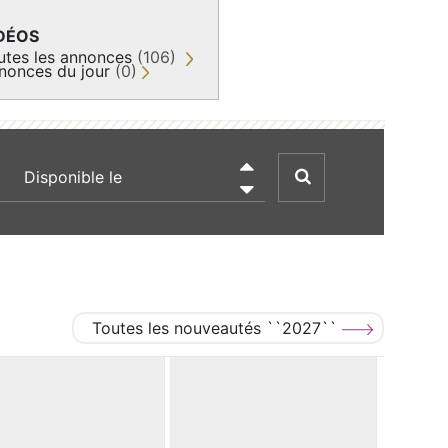
DÉOS
utes les annonces
(106)
nonces du jour
(0)
recherche par date

Toutes les nouveautés ``2027``