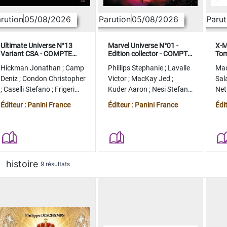
rution
05/08/2026
Parution
05/08/2026
Parut
Ultimate Universe N°13
Marvel Universe N°01 -
X-M
Variant CSA - COMPTE
Edition collector - COMPTE
Tom
FERME
FERME
col
Hickman Jonathan
;
Camp
Phillips Stephanie
;
Lavalle
Ma
Deniz
;
Condon Christopher
Victor
;
MacKay Jed
;
Sal
;
Caselli Stefano
;
Frigeri
Kuder Aaron
;
Nesi Stefano
Ne
Juan
;
Momoko Peach
;
Lopez Alvaro
Ste
Éditeur : Panini France
Éditeur : Panini France
Édi
histoire
9 résultats