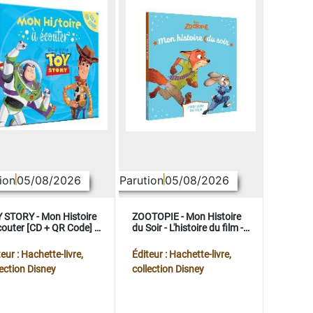
ion
05/08/2026
Parution
05/08/2026
 STORY - Mon Histoire
ZOOTOPIE - Mon Histoire
couter [CD + QR Code] -
du Soir - L'histoire du film -
ney Pixar
Disney
eur : Hachette-livre,
Éditeur : Hachette-livre,
lection Disney
collection Disney