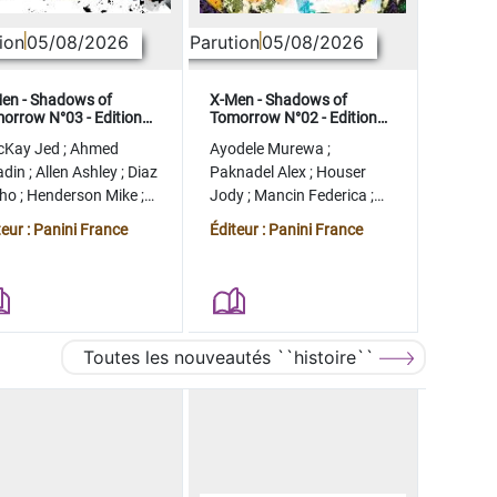
ion
05/08/2026
Parution
05/08/2026
en - Shadows of
X-Men - Shadows of
orrow N°03 - Edition
Tomorrow N°02 - Edition
lector - COMPTE FERME
collector - COMPTE FERME
cKay Jed
;
Ahmed
Ayodele Murewa
;
adin
;
Allen Ashley
;
Diaz
Paknadel Alex
;
Houser
tho
;
Henderson Mike
;
Jody
;
Mancin Federica
;
gman Ryan
Antonio Roge
;
Camagni
teur : Panini France
Éditeur : Panini France
Jacopo
Toutes les nouveautés ``histoire``