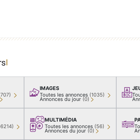
rs
IMAGES
JE
(707)
Toutes les annonces
(1035)
Tou
Annonces du jour
(0)
An
MULTIMÉDIA
P
36214)
Toutes les annonces
(56)
To
Annonces du jour
(0)
An