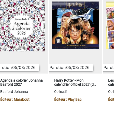
rution
05/08/2026
Parution
05/08/2026
Parut
Agenda à colorier Johanna
Harry Potter - Mon
Les
Basford 2027
calendrier officiel 2027 (de
cale
sept. 2026 à déc. 2027)
sep
Basford Johanna
Collectif
Coll
Éditeur : Marabout
Éditeur : Play Bac
Édi