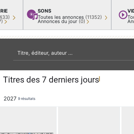
RIE
SONS
VI
433)
Toutes les annonces
(11352)
To
7)
Annonces du jour
(0)
An
recherche par mot clé
Titres des 7 derniers jours
2027
9 résultats