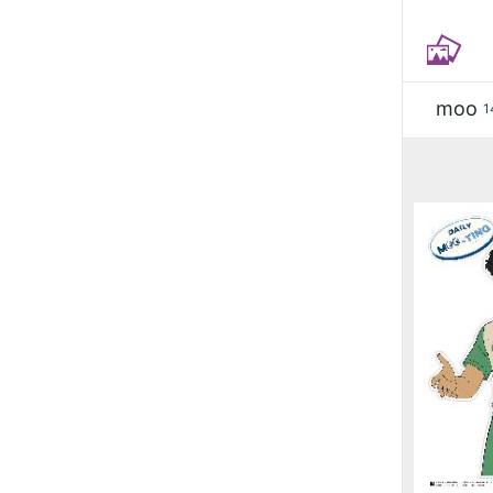
moo
1