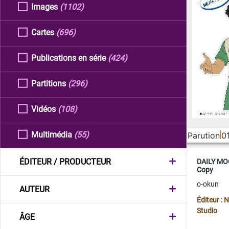
Images
(1102)
Cartes
(696)
Publications en série
(424)
Partitions
(296)
Vidéos
(108)
Multimédia
(55)
Parution
0
ÉDITEUR / PRODUCTEUR
DAILY MOO
Copy
o-okun
AUTEUR
Éditeur :
Studio
ÂGE