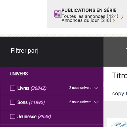
PUBLICATIONS EN SÉRIE
Toutes les annonces
(424)
Annonces du jour
(218)
re
Filtrer par
Titr
UNIVERS
Livres
(36842)
2 sous-univers
copy
Sons
(11892)
2 sous-univers
Jeunesse
(3948)