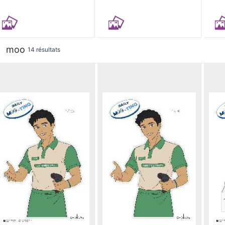
moo
14 résultats