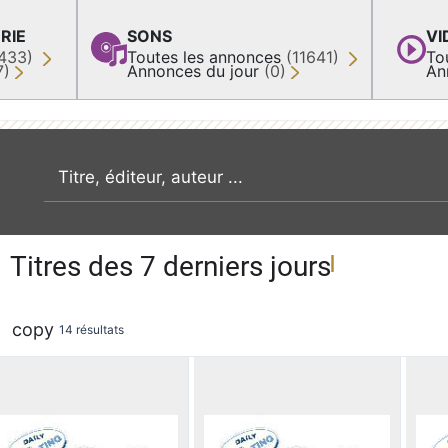
RIE
SONS
VI
433)
Toutes les annonces
(11641)
To
7)
Annonces du jour
(0)
An
recherche par mot clé
Titres des 7 derniers jours
copy
14 résultats