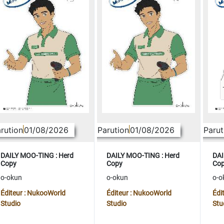
rution
01/08/2026
Parution
01/08/2026
Parut
DAILY MOO-TING : Herd
DAILY MOO-TING : Herd
DAI
Copy
Copy
Co
o-okun
o-okun
o-o
Éditeur : NukooWorld
Éditeur : NukooWorld
Édi
Studio
Studio
Stu