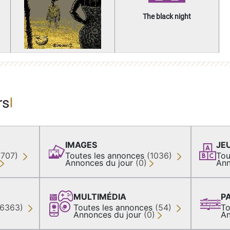
The black night
rs
IMAGES
JE
(707)
Toutes les annonces
(1036)
Tou
Annonces du jour
(0)
Ann
MULTIMÉDIA
P
36363)
Toutes les annonces
(54)
To
Annonces du jour
(0)
An