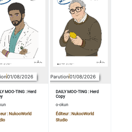
ion
01/08/2026
Parution
01/08/2026
LY MOO-TING : Herd
DAILY MOO-TING : Herd
py
Copy
kun
o-okun
teur : NukooWorld
Éditeur : NukooWorld
dio
Studio