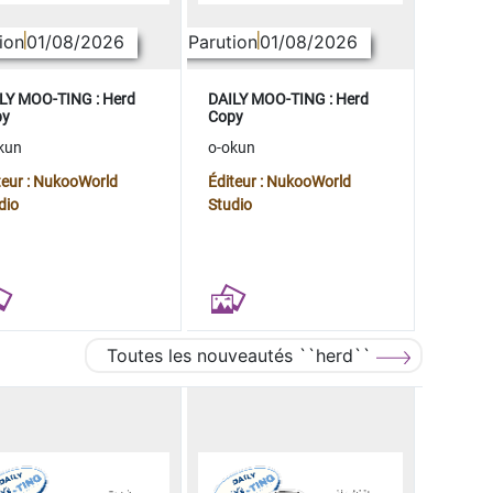
ion
01/08/2026
Parution
01/08/2026
LY MOO-TING : Herd
DAILY MOO-TING : Herd
py
Copy
kun
o-okun
teur : NukooWorld
Éditeur : NukooWorld
dio
Studio
Toutes les nouveautés ``herd``