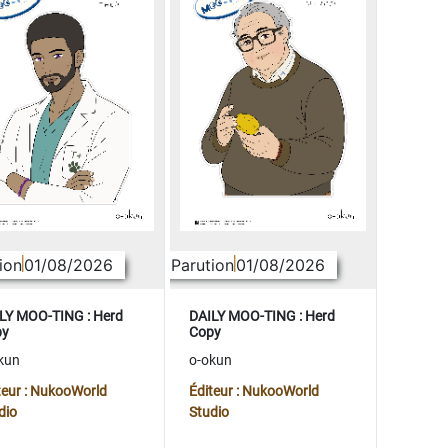
ion
01/08/2026
Parution
01/08/2026
LY MOO-TING : Herd
DAILY MOO-TING : Herd
py
Copy
kun
o-okun
teur : NukooWorld
Éditeur : NukooWorld
dio
Studio