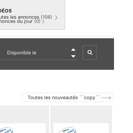
DÉOS
utes les annonces
(106)
nonces du jour
(0)
recherche par date

Toutes les nouveautés ``copy``