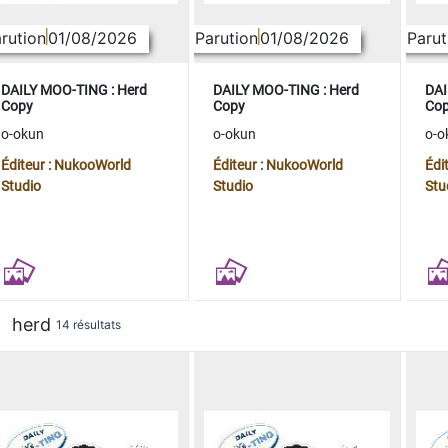
rution
01/08/2026
Parution
01/08/2026
Parut
DAILY MOO-TING : Herd
DAILY MOO-TING : Herd
DAI
Copy
Copy
Co
o-okun
o-okun
o-o
Éditeur : NukooWorld
Éditeur : NukooWorld
Édi
Studio
Studio
Stu
herd
14 résultats