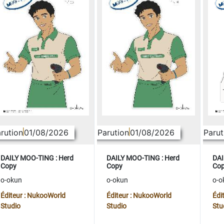
rution
01/08/2026
Parution
01/08/2026
Parut
DAILY MOO-TING : Herd
DAILY MOO-TING : Herd
DAI
Copy
Copy
Co
o-okun
o-okun
o-o
Éditeur : NukooWorld
Éditeur : NukooWorld
Édi
Studio
Studio
Stu