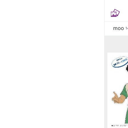
moo
1