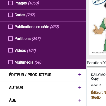
Images
(1060)
Cartes
(707)
Publications en série
(432)
Partitions
(297)
Vidéos
(107)
Multimédia
(56)
Parution
0
ÉDITEUR / PRODUCTEUR
DAILY MOO
Copy
o-okun
AUTEUR
Éditeur :
Studio
ÂGE