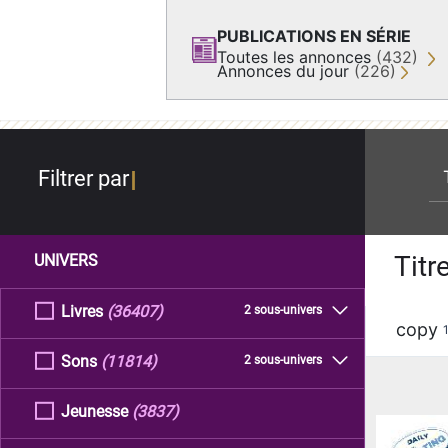
PUBLICATIONS EN SÉRIE
Toutes les annonces
(432)
Annonces du jour
(226)
re
Filtrer par
Titr
UNIVERS
Livres
(36407)
2 sous-univers
copy
Sons
(11814)
2 sous-univers
Jeunesse
(3837)