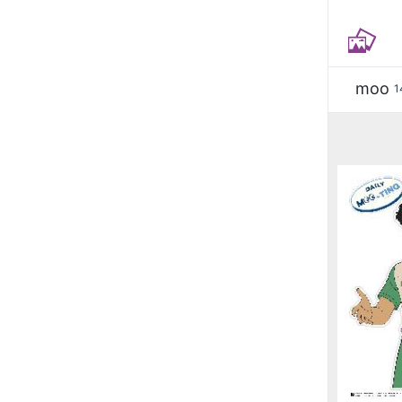
moo
1