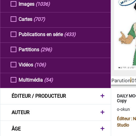
Images
(1036)
Cartes
(707)
Publications en série
(433)
Partitions
(296)
Vidéos
(106)
Multimédia
(54)
Parution
0
ÉDITEUR / PRODUCTEUR
DAILY MOO
Copy
o-okun
AUTEUR
Éditeur :
Studio
ÂGE