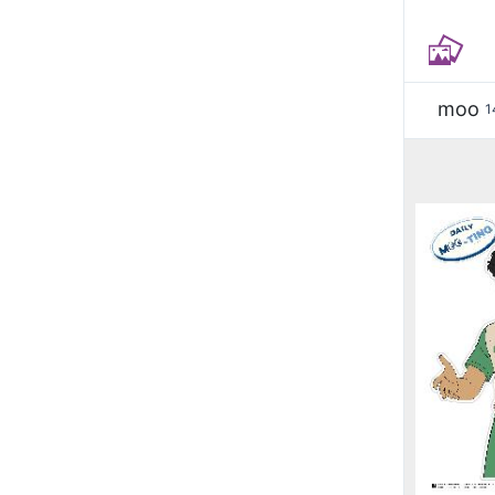
moo
1