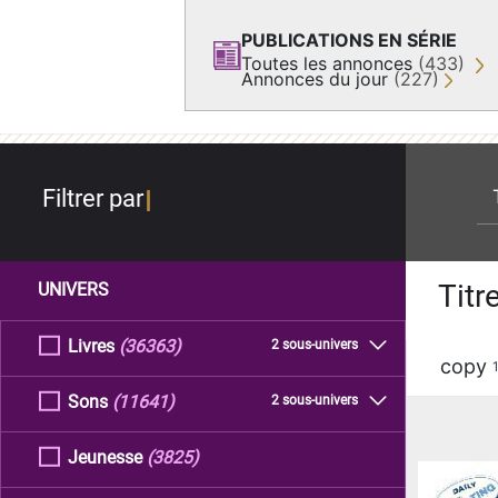
PUBLICATIONS EN SÉRIE
Toutes les annonces
(433)
Annonces du jour
(227)
re
Filtrer par
Titr
UNIVERS
Livres
(36363)
2 sous-univers
copy
Sons
(11641)
2 sous-univers
Jeunesse
(3825)