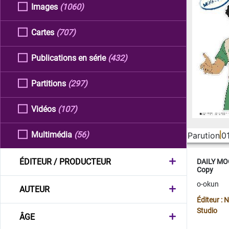
Images
(1060)
Cartes
(707)
Publications en série
(432)
Partitions
(297)
Vidéos
(107)
Multimédia
(56)
Parution
0
ÉDITEUR / PRODUCTEUR
DAILY MOO
Copy
o-okun
AUTEUR
Éditeur :
Studio
ÂGE