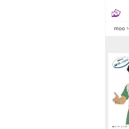
moo
1