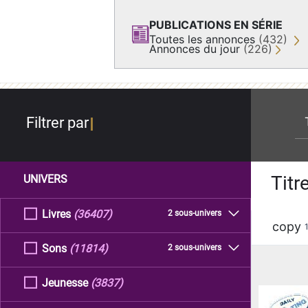
PUBLICATIONS EN SÉRIE
Toutes les annonces
(432)
Annonces du jour
(226)
re
Filtrer par
Titr
UNIVERS
Livres
(36407)
2 sous-univers
copy
Sons
(11814)
2 sous-univers
Jeunesse
(3837)