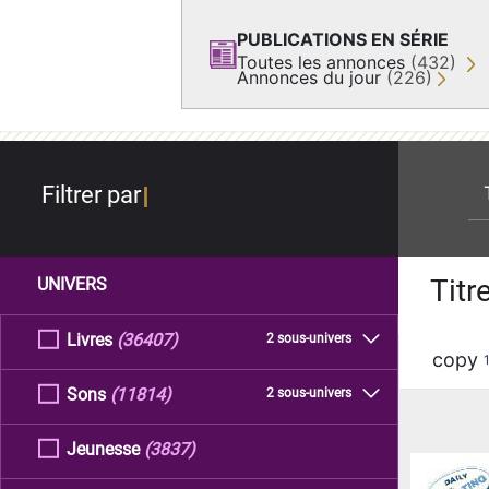
PUBLICATIONS EN SÉRIE
Toutes les annonces
(432)
Annonces du jour
(226)
re
Filtrer par
Titr
UNIVERS
Livres
(36407)
2 sous-univers
copy
Sons
(11814)
2 sous-univers
Jeunesse
(3837)