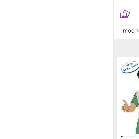
moo
1