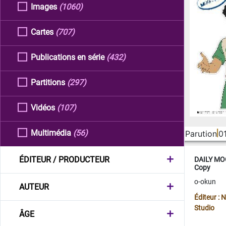
Images
(1060)
Cartes
(707)
Publications en série
(432)
Partitions
(297)
Vidéos
(107)
Multimédia
(56)
Parution
0
ÉDITEUR / PRODUCTEUR
DAILY MOO
Copy
o-okun
AUTEUR
Éditeur :
Studio
ÂGE