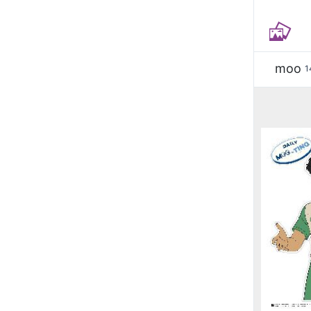
moo
1