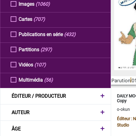
Images
(1060)
Cartes
(707)
Publications en série
(432)
Partitions
(297)
Vidéos
(107)
Multimédia
(56)
Parution
0
ÉDITEUR / PRODUCTEUR
DAILY MOO
Copy
o-okun
AUTEUR
Éditeur :
Studio
ÂGE