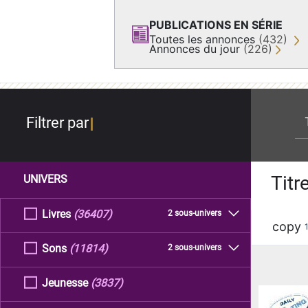
PUBLICATIONS EN SÉRIE
Toutes les annonces
(432)
Annonces du jour
(226)
re
Filtrer par
Titr
UNIVERS
Livres
(36407)
2 sous-univers
copy
Sons
(11814)
2 sous-univers
Jeunesse
(3837)