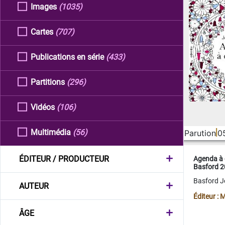
Images
(1035)
Cartes
(707)
Publications en série
(433)
Partitions
(296)
Vidéos
(106)
Multimédia
(56)
Parution
0
ÉDITEUR / PRODUCTEUR
Agenda à 
Basford 
Basford 
AUTEUR
Éditeur :
ÂGE