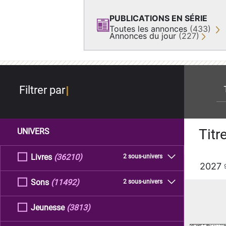
PUBLICATIONS EN SÉRIE
Toutes les annonces
(433)
Annonces du jour
(227)
re
Filtrer par
Titr
UNIVERS
Livres
(36210)
2 sous-univers
2027
Sons
(11492)
2 sous-univers
Jeunesse
(3813)