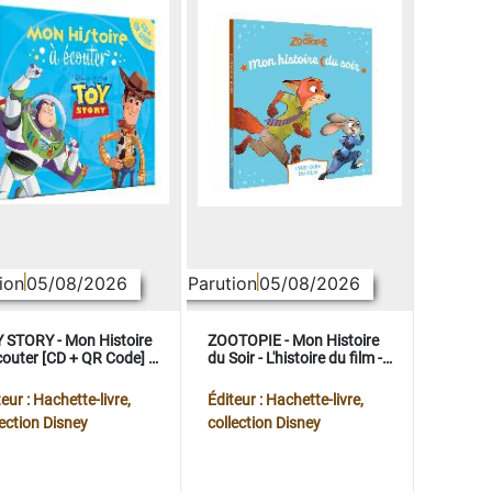
ion
05/08/2026
Parution
05/08/2026
 STORY - Mon Histoire
ZOOTOPIE - Mon Histoire
couter [CD + QR Code] -
du Soir - L'histoire du film -
ney Pixar
Disney
eur : Hachette-livre,
Éditeur : Hachette-livre,
lection Disney
collection Disney