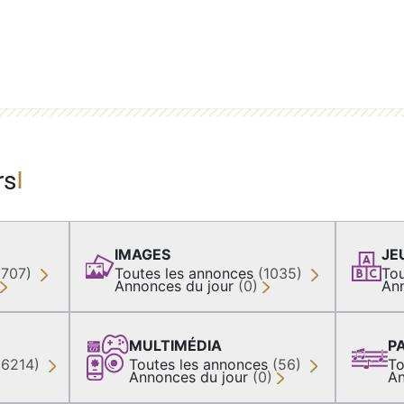
rs
IMAGES
JE
(707)
Toutes les annonces
(1035)
Tou
Annonces du jour
(0)
An
MULTIMÉDIA
P
36214)
Toutes les annonces
(56)
To
Annonces du jour
(0)
An