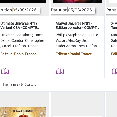
rution
05/08/2026
Parution
05/08/2026
Parut
Ultimate Universe N°13
Marvel Universe N°01 -
X-M
Variant CSA - COMPTE
Edition collector - COMPTE
Tom
FERME
FERME
col
Hickman Jonathan
;
Camp
Phillips Stephanie
;
Lavalle
Ma
Deniz
;
Condon Christopher
Victor
;
MacKay Jed
;
Sal
;
Caselli Stefano
;
Frigeri
Kuder Aaron
;
Nesi Stefano
Ne
Juan
;
Momoko Peach
;
Lopez Alvaro
Ste
Éditeur : Panini France
Éditeur : Panini France
Édi
histoire
9 résultats