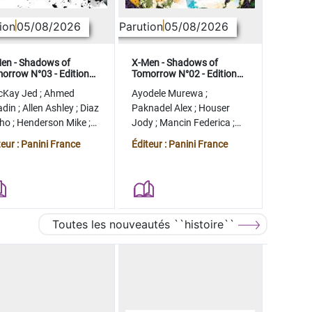
ion
05/08/2026
Parution
05/08/2026
en - Shadows of
X-Men - Shadows of
orrow N°03 - Edition
Tomorrow N°02 - Edition
lector - COMPTE FERME
collector - COMPTE FERME
cKay Jed
;
Ahmed
Ayodele Murewa
;
adin
;
Allen Ashley
;
Diaz
Paknadel Alex
;
Houser
tho
;
Henderson Mike
;
Jody
;
Mancin Federica
;
gman Ryan
Antonio Roge
;
Camagni
teur : Panini France
Éditeur : Panini France
Jacopo
Toutes les nouveautés ``histoire``