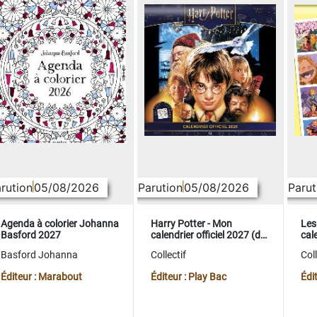
rution
05/08/2026
Parution
05/08/2026
Parut
Agenda à colorier Johanna
Harry Potter - Mon
Les
Basford 2027
calendrier officiel 2027 (de
cale
sept. 2026 à déc. 2027)
sep
Basford Johanna
Collectif
Coll
Éditeur : Marabout
Éditeur : Play Bac
Édi