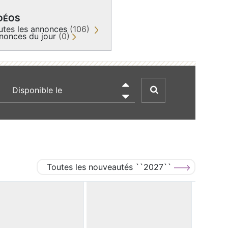
DÉOS
utes les annonces
(106)
nonces du jour
(0)
recherche par date

Toutes les nouveautés ``2027``