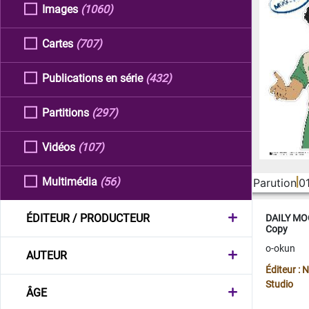
Images
(1060)
Cartes
(707)
Publications en série
(432)
Partitions
(297)
Vidéos
(107)
Multimédia
(56)
Parution
0
ÉDITEUR / PRODUCTEUR
DAILY MOO
Copy
o-okun
AUTEUR
Éditeur :
Studio
ÂGE