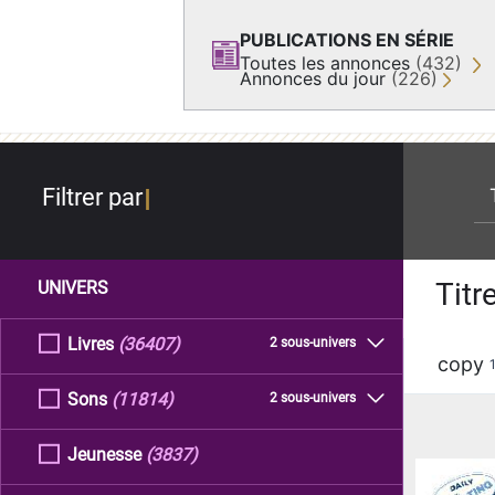
PUBLICATIONS EN SÉRIE
Toutes les annonces
(432)
Annonces du jour
(226)
re
Filtrer par
Titr
UNIVERS
Livres
(36407)
2 sous-univers
copy
Sons
(11814)
2 sous-univers
Jeunesse
(3837)