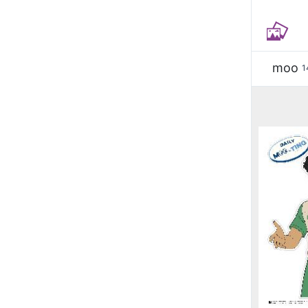
moo
1