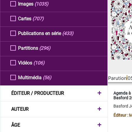
Images
(1035)
Cartes
(707)
Publications en série
(433)
Partitions
(296)
Vidéos
(106)
Multimédia
(56)
Parution
0
ÉDITEUR / PRODUCTEUR
Agenda à 
Basford 
Basford 
AUTEUR
Éditeur :
ÂGE