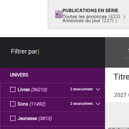
PUBLICATIONS EN SÉRIE
Toutes les annonces
(433)
Annonces du jour
(227)
re
Filtrer par
Titr
UNIVERS
Livres
(36210)
2 sous-univers
2027
Sons
(11492)
2 sous-univers
Jeunesse
(3813)