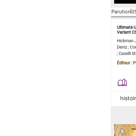
Parution
0
Ultimate 
Variant 
FERME
Hickman 
Deniz
;
Co
;
Caselli 
Juan
;
Mo
Éditeur : 
histoi