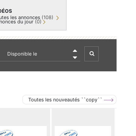
DÉOS
utes les annonces
(108)
nonces du jour
(0)
recherche par date

Toutes les nouveautés ``copy``