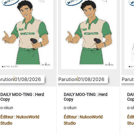
rution
01/08/2026
Parution
01/08/2026
Parut
DAILY MOO-TING : Herd
DAILY MOO-TING : Herd
DAI
Copy
Copy
Co
o-okun
o-okun
o-o
Éditeur : NukooWorld
Éditeur : NukooWorld
Édi
Studio
Studio
Stu