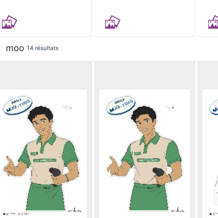
moo
14 résultats