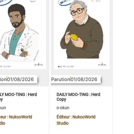
ion
01/08/2026
Parution
01/08/2026
LY MOO-TING : Herd
DAILY MOO-TING : Herd
py
Copy
kun
o-okun
teur : NukooWorld
Éditeur : NukooWorld
dio
Studio