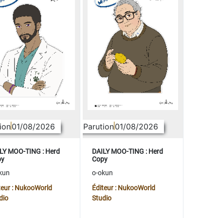
ion
01/08/2026
Parution
01/08/2026
LY MOO-TING : Herd
DAILY MOO-TING : Herd
py
Copy
kun
o-okun
teur : NukooWorld
Éditeur : NukooWorld
dio
Studio