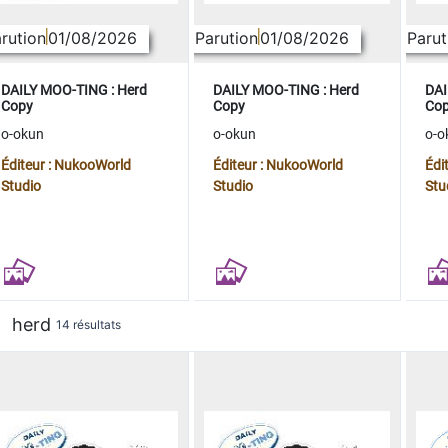
rution
01/08/2026
Parution
01/08/2026
Parut
DAILY MOO-TING : Herd
DAILY MOO-TING : Herd
DAI
Copy
Copy
Co
o-okun
o-okun
o-o
Éditeur : NukooWorld
Éditeur : NukooWorld
Édi
Studio
Studio
Stu
herd
14 résultats