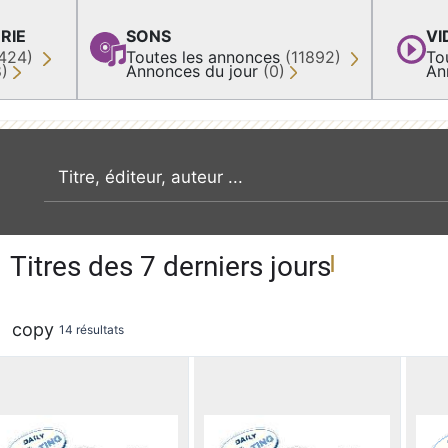
RIE
SONS
VI
424)
Toutes les annonces
(11892)
To
8)
Annonces du jour
(0)
An
recherche par mot clé
Titres des 7 derniers jours
copy
14 résultats