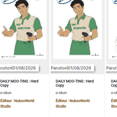
rution
01/08/2026
Parution
01/08/2026
Parut
DAILY MOO-TING : Herd
DAILY MOO-TING : Herd
DAI
Copy
Copy
Co
o-okun
o-okun
o-o
Éditeur : NukooWorld
Éditeur : NukooWorld
Édi
Studio
Studio
Stu