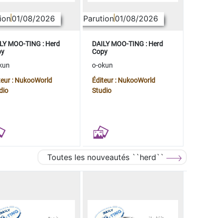
ion
01/08/2026
Parution
01/08/2026
LY MOO-TING : Herd
DAILY MOO-TING : Herd
py
Copy
kun
o-okun
teur : NukooWorld
Éditeur : NukooWorld
dio
Studio
Toutes les nouveautés ``herd``