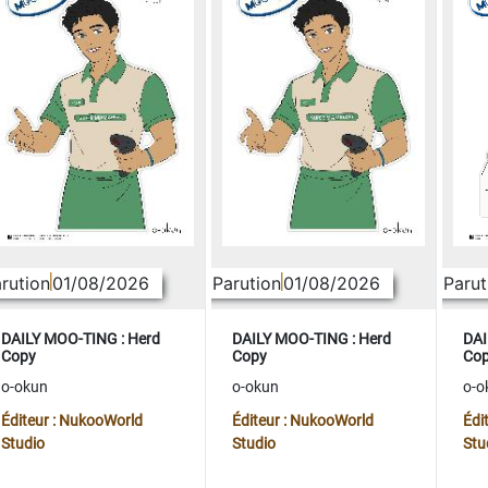
rution
01/08/2026
Parution
01/08/2026
Parut
DAILY MOO-TING : Herd
DAILY MOO-TING : Herd
DAI
Copy
Copy
Co
o-okun
o-okun
o-o
Éditeur : NukooWorld
Éditeur : NukooWorld
Édi
Studio
Studio
Stu