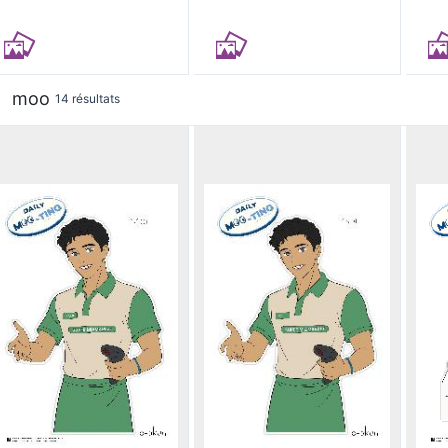
moo
14 résultats