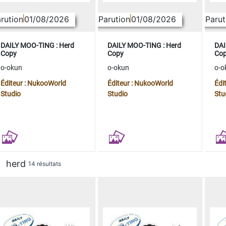
rution
01/08/2026
Parution
01/08/2026
Parut
DAILY MOO-TING : Herd
DAILY MOO-TING : Herd
DAI
Copy
Copy
Co
o-okun
o-okun
o-o
Éditeur : NukooWorld
Éditeur : NukooWorld
Édi
Studio
Studio
Stu
herd
14 résultats