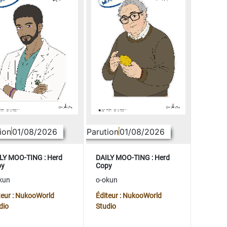
ion
01/08/2026
Parution
01/08/2026
LY MOO-TING : Herd
DAILY MOO-TING : Herd
py
Copy
kun
o-okun
teur : NukooWorld
Éditeur : NukooWorld
dio
Studio