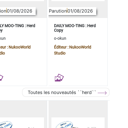
ion
01/08/2026
Parution
01/08/2026
LY MOO-TING : Herd
DAILY MOO-TING : Herd
py
Copy
kun
o-okun
teur : NukooWorld
Éditeur : NukooWorld
dio
Studio
Toutes les nouveautés ``herd``