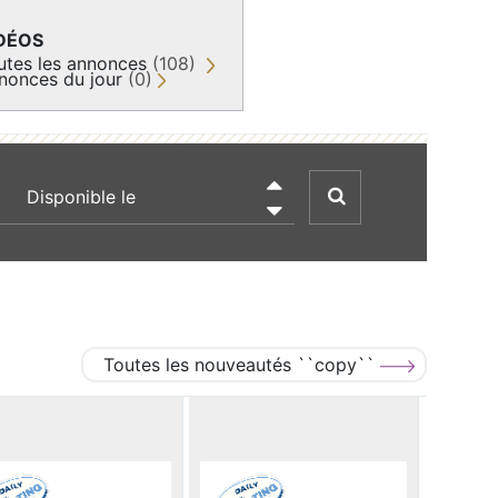
DÉOS
utes les annonces
(108)
nonces du jour
(0)
recherche par date

Toutes les nouveautés ``copy``