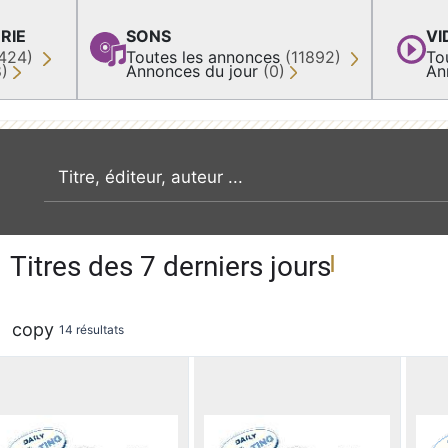
RIE
SONS
VI
424)
Toutes les annonces
(11892)
To
8)
Annonces du jour
(0)
An
recherche par mot clé
Titres des 7 derniers jours
copy
14 résultats