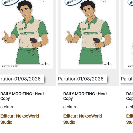
rution
01/08/2026
Parution
01/08/2026
Parut
DAILY MOO-TING : Herd
DAILY MOO-TING : Herd
DAI
Copy
Copy
Co
o-okun
o-okun
o-o
Éditeur : NukooWorld
Éditeur : NukooWorld
Édi
Studio
Studio
Stu