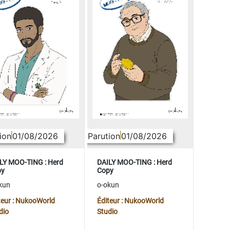
ion
01/08/2026
Parution
01/08/2026
LY MOO-TING : Herd
DAILY MOO-TING : Herd
py
Copy
kun
o-okun
teur : NukooWorld
Éditeur : NukooWorld
dio
Studio