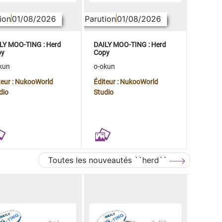
ion
01/08/2026
Parution
01/08/2026
LY MOO-TING : Herd
DAILY MOO-TING : Herd
py
Copy
kun
o-okun
teur : NukooWorld
Éditeur : NukooWorld
dio
Studio
Toutes les nouveautés ``herd``