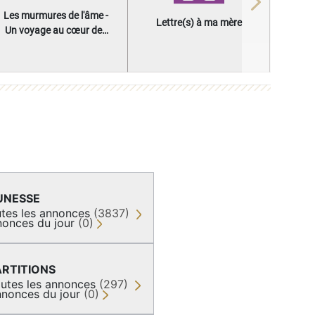
Next
Les murmures de l'âme -
Lettre(s) à ma mère
Un voyage au cœur des
questions qui façonnent
une vie
UNESSE
tes les annonces
(3837)
onces du jour
(0)
ARTITIONS
utes les annonces
(297)
nonces du jour
(0)