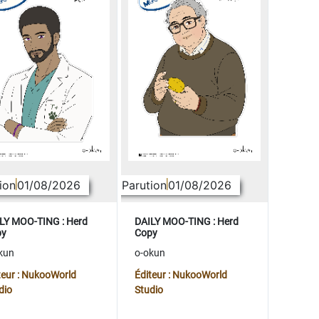
ion
01/08/2026
Parution
01/08/2026
LY MOO-TING : Herd
DAILY MOO-TING : Herd
py
Copy
kun
o-okun
teur : NukooWorld
Éditeur : NukooWorld
dio
Studio