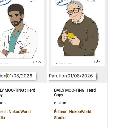
ion
01/08/2026
Parution
01/08/2026
LY MOO-TING : Herd
DAILY MOO-TING : Herd
py
Copy
kun
o-okun
teur : NukooWorld
Éditeur : NukooWorld
dio
Studio