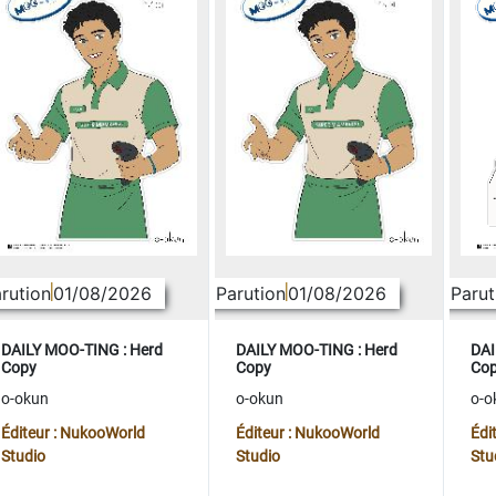
rution
01/08/2026
Parution
01/08/2026
Parut
DAILY MOO-TING : Herd
DAILY MOO-TING : Herd
DAI
Copy
Copy
Co
o-okun
o-okun
o-o
Éditeur : NukooWorld
Éditeur : NukooWorld
Édi
Studio
Studio
Stu