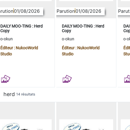
rution
01/08/2026
Parution
01/08/2026
Parut
DAILY MOO-TING : Herd
DAILY MOO-TING : Herd
DAI
Copy
Copy
Co
o-okun
o-okun
o-o
Éditeur : NukooWorld
Éditeur : NukooWorld
Édi
Studio
Studio
Stu
herd
14 résultats