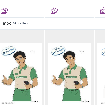
moo
14 résultats