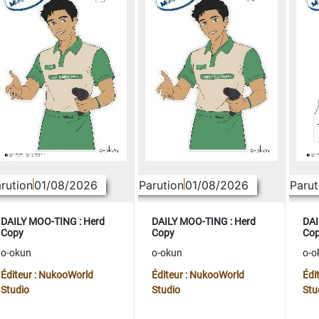
rution
01/08/2026
Parution
01/08/2026
Parut
DAILY MOO-TING : Herd
DAILY MOO-TING : Herd
DAI
Copy
Copy
Co
o-okun
o-okun
o-o
Éditeur : NukooWorld
Éditeur : NukooWorld
Édi
Studio
Studio
Stu