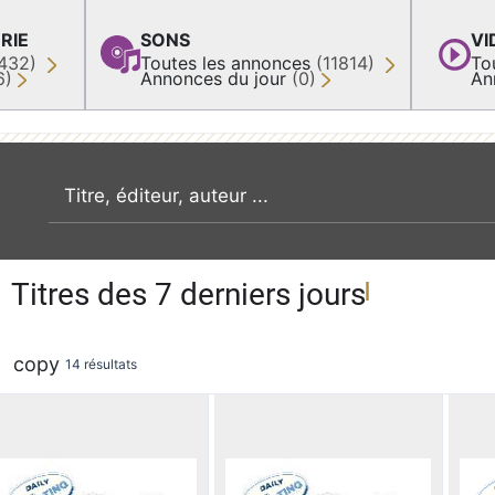
RIE
SONS
VI
432)
Toutes les annonces
(11814)
To
6)
Annonces du jour
(0)
An
recherche par mot clé
Titres des 7 derniers jours
copy
14 résultats