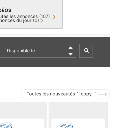
DÉOS
utes les annonces
(107)
nonces du jour
(0)
recherche par date

Toutes les nouveautés ``copy``