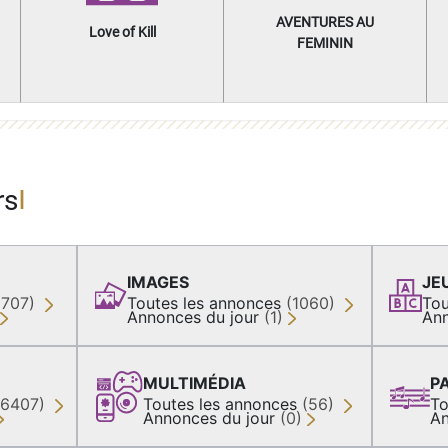
AVENTURES AU
Love of Kill
FEMININ
rs
IMAGES
JE
(707)
Toutes les annonces
(1060)
Tou
Annonces du jour
(1)
Ann
MULTIMÉDIA
P
36407)
Toutes les annonces
(56)
To
Annonces du jour
(0)
An