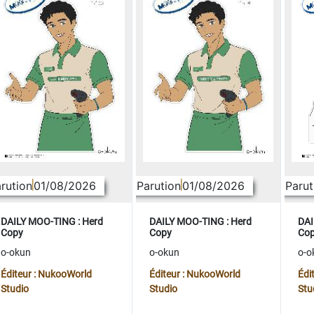
rution
01/08/2026
Parution
01/08/2026
Parut
DAILY MOO-TING : Herd
DAILY MOO-TING : Herd
DAI
Copy
Copy
Co
o-okun
o-okun
o-o
Éditeur : NukooWorld
Éditeur : NukooWorld
Édi
Studio
Studio
Stu