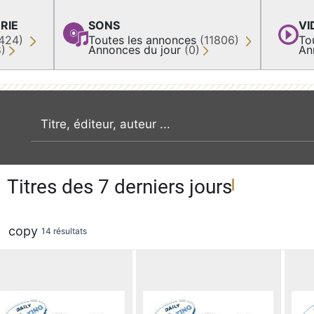
RIE
SONS
VI
424)
Toutes les annonces
(11806)
To
8)
Annonces du jour
(0)
An
recherche par mot clé
Titres des 7 derniers jours
copy
14 résultats