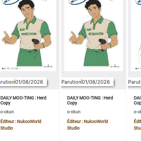
rution
01/08/2026
Parution
01/08/2026
Parut
DAILY MOO-TING : Herd
DAILY MOO-TING : Herd
DAI
Copy
Copy
Co
o-okun
o-okun
o-o
Éditeur : NukooWorld
Éditeur : NukooWorld
Édi
Studio
Studio
Stu