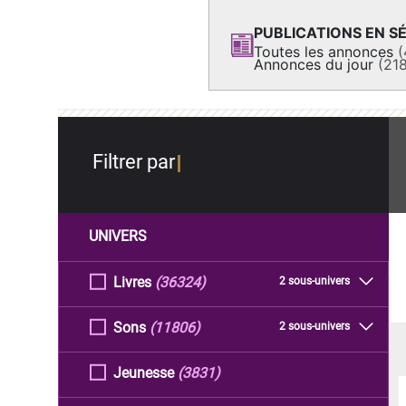
PUBLICATIONS EN SÉ
Toutes les annonces
(
Annonces du jour
(21
Filtrer par
UNIVERS
Livres
(36324)
2 sous-univers
Sons
(11806)
2 sous-univers
Jeunesse
(3831)