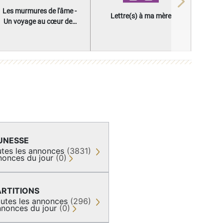
Next
Les murmures de l'âme -
Lettre(s) à ma mère
Un voyage au cœur des
questions qui façonnent
une vie
UNESSE
tes les annonces
(3831)
nonces du jour
(0)
ARTITIONS
utes les annonces
(296)
nonces du jour
(0)