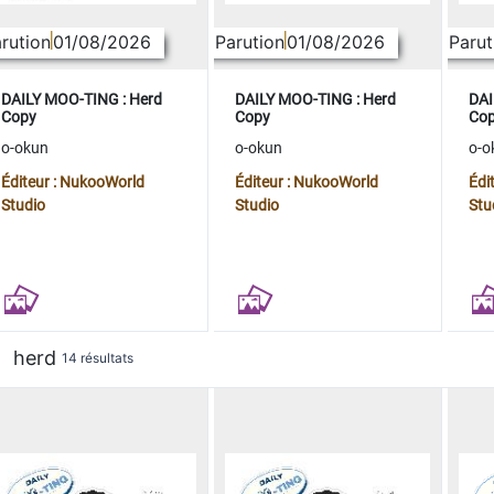
rution
01/08/2026
Parution
01/08/2026
Parut
DAILY MOO-TING : Herd
DAILY MOO-TING : Herd
DAI
Copy
Copy
Co
o-okun
o-okun
o-o
Éditeur : NukooWorld
Éditeur : NukooWorld
Édi
Studio
Studio
Stu
herd
14 résultats