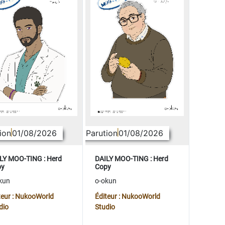
ion
01/08/2026
Parution
01/08/2026
LY MOO-TING : Herd
DAILY MOO-TING : Herd
py
Copy
kun
o-okun
teur : NukooWorld
Éditeur : NukooWorld
dio
Studio