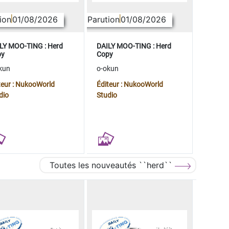
ion
01/08/2026
Parution
01/08/2026
LY MOO-TING : Herd
DAILY MOO-TING : Herd
py
Copy
kun
o-okun
teur : NukooWorld
Éditeur : NukooWorld
dio
Studio
Toutes les nouveautés ``herd``