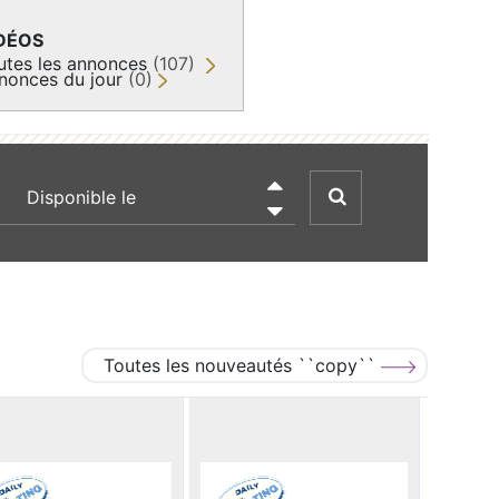
DÉOS
utes les annonces
(107)
nonces du jour
(0)
recherche par date

Toutes les nouveautés ``copy``