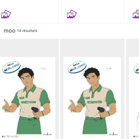
moo
14 résultats