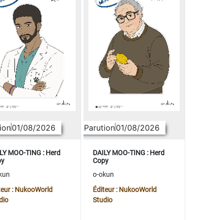
ion
01/08/2026
Parution
01/08/2026
LY MOO-TING : Herd
DAILY MOO-TING : Herd
py
Copy
kun
o-okun
teur : NukooWorld
Éditeur : NukooWorld
dio
Studio