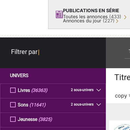
PUBLICATIONS EN SÉRIE
Toutes les annonces
(433)
Annonces du jour
(227)
re
Filtrer par
Titr
UNIVERS
Livres
(36363)
2 sous-univers
copy
Sons
(11641)
2 sous-univers
Jeunesse
(3825)