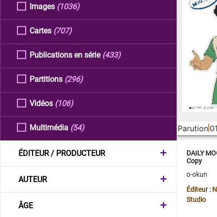
Images
(1036)
Cartes
(707)
Publications en série
(433)
Partitions
(296)
Vidéos
(106)
Multimédia
(54)
Parution
0
ÉDITEUR / PRODUCTEUR
DAILY MOO
Copy
o-okun
AUTEUR
Éditeur :
Studio
ÂGE