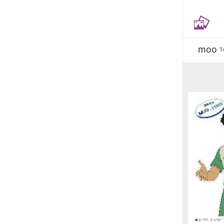
moo
1