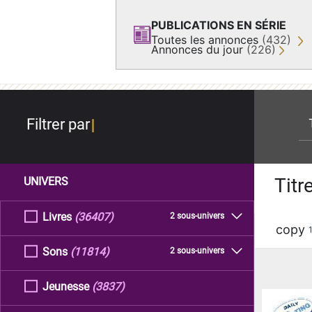
PUBLICATIONS EN SÉRIE
Toutes les annonces
(432)
Annonces du jour
(226)
re
Filtrer par
Titr
UNIVERS
Livres
(36407)
2 sous-univers
copy
Sons
(11814)
2 sous-univers
Jeunesse
(3837)