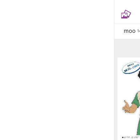
moo
1