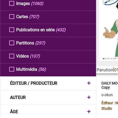
Images
(1060)
Cartes
(707)
Publications en série
(432)
Partitions
(297)
Vidéos
(107)
Multimédia
(56)
Parution
0
ÉDITEUR / PRODUCTEUR
DAILY MOO
Copy
o-okun
AUTEUR
Éditeur :
Studio
ÂGE