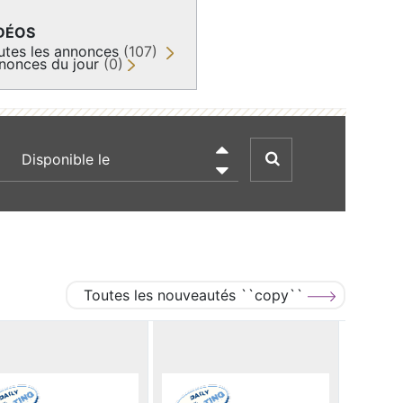
DÉOS
utes les annonces
(107)
nonces du jour
(0)
recherche par date

Toutes les nouveautés ``copy``