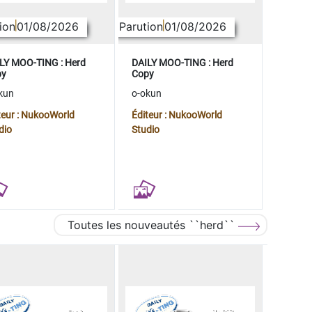
ion
01/08/2026
Parution
01/08/2026
LY MOO-TING : Herd
DAILY MOO-TING : Herd
py
Copy
kun
o-okun
teur : NukooWorld
Éditeur : NukooWorld
dio
Studio
Toutes les nouveautés ``herd``