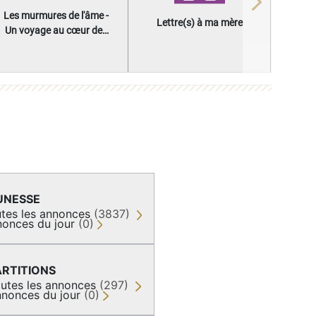
Next
Les murmures de l'âme -
Lettre(s) à ma mère
Un voyage au cœur des
questions qui façonnent
une vie
UNESSE
tes les annonces
(3837)
onces du jour
(0)
ARTITIONS
utes les annonces
(297)
nonces du jour
(0)