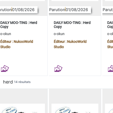
rution
01/08/2026
Parution
01/08/2026
Parut
DAILY MOO-TING : Herd
DAILY MOO-TING : Herd
DAI
Copy
Copy
Co
o-okun
o-okun
o-o
Éditeur : NukooWorld
Éditeur : NukooWorld
Édi
Studio
Studio
Stu
herd
14 résultats