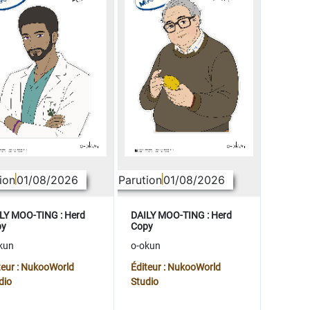
ion
01/08/2026
Parution
01/08/2026
LY MOO-TING : Herd
DAILY MOO-TING : Herd
py
Copy
kun
o-okun
teur : NukooWorld
Éditeur : NukooWorld
dio
Studio