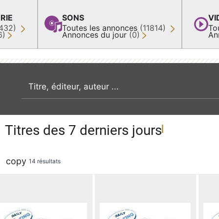
RIE
SONS
VI
432)
Toutes les annonces
(11814)
To
6)
Annonces du jour
(0)
An
recherche par mot clé
Titres des 7 derniers jours
copy
14 résultats