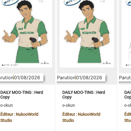
rution
01/08/2026
Parution
01/08/2026
Parut
DAILY MOO-TING : Herd
DAILY MOO-TING : Herd
DAI
Copy
Copy
Co
o-okun
o-okun
o-o
Éditeur : NukooWorld
Éditeur : NukooWorld
Édi
Studio
Studio
Stu