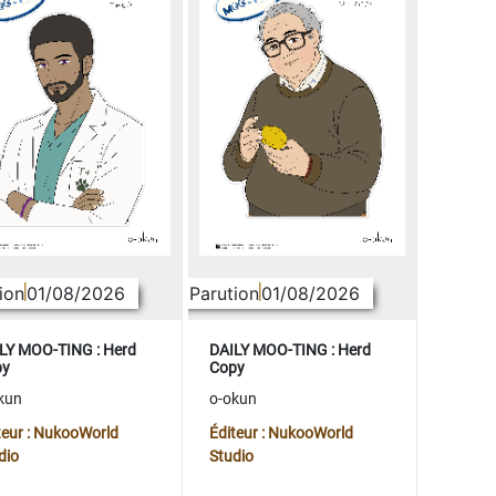
ion
01/08/2026
Parution
01/08/2026
LY MOO-TING : Herd
DAILY MOO-TING : Herd
py
Copy
kun
o-okun
teur : NukooWorld
Éditeur : NukooWorld
dio
Studio