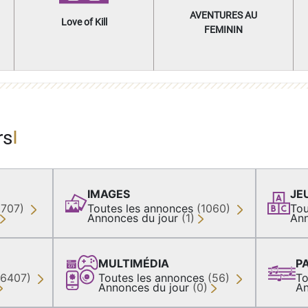
AVENTURES AU
Love of Kill
FEMININ
rs
IMAGES
JE
(707)
Toutes les annonces
(1060)
Tou
Annonces du jour
(1)
Ann
MULTIMÉDIA
P
36407)
Toutes les annonces
(56)
To
Annonces du jour
(0)
An