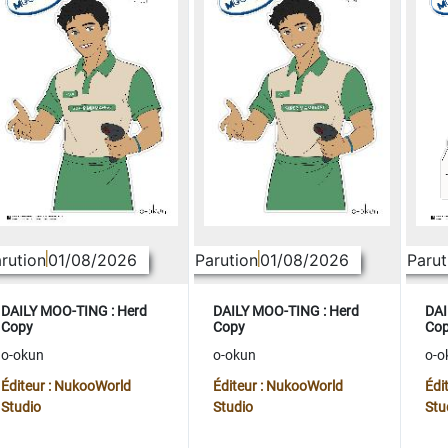
rution
01/08/2026
Parution
01/08/2026
Parut
DAILY MOO-TING : Herd
DAILY MOO-TING : Herd
DAI
Copy
Copy
Co
o-okun
o-okun
o-o
Éditeur : NukooWorld
Éditeur : NukooWorld
Édi
Studio
Studio
Stu