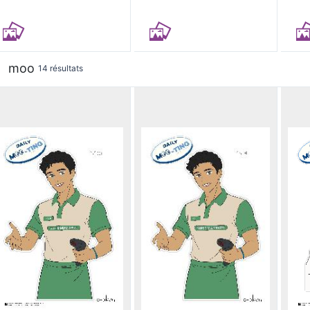
moo
14 résultats