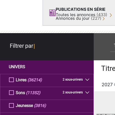
PUBLICATIONS EN SÉRIE
Toutes les annonces
(433)
Annonces du jour
(227)
re
Filtrer par
Titr
UNIVERS
Livres
(36214)
2 sous-univers
2027
Sons
(11352)
2 sous-univers
Jeunesse
(3816)