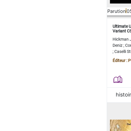
Parution
0
Ultimate 
Variant 
FERME
Hickman 
Deniz
;
Co
;
Caselli 
Juan
;
Mo
Éditeur : 
histoi