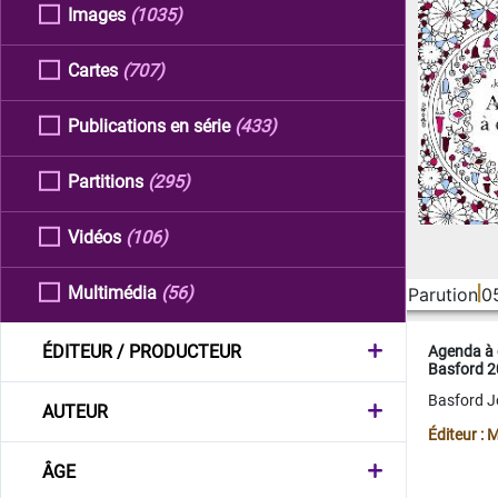
Images
(1035)
Cartes
(707)
Publications en série
(433)
Partitions
(295)
Vidéos
(106)
Multimédia
(56)
Parution
0
ÉDITEUR / PRODUCTEUR
Agenda à 
Basford 
Basford 
AUTEUR
Éditeur :
ÂGE