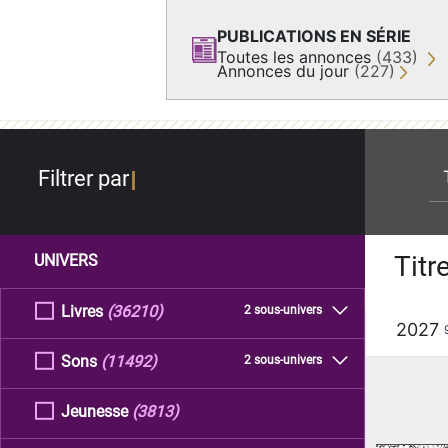
PUBLICATIONS EN SÉRIE
Toutes les annonces
(433)
Annonces du jour
(227)
re
Filtrer par
Titr
UNIVERS
Livres
(36210)
2 sous-univers
2027
Sons
(11492)
2 sous-univers
Jeunesse
(3813)