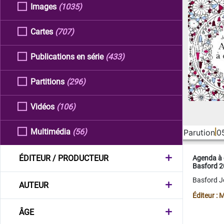
Images
(1035)
Cartes
(707)
Publications en série
(433)
Partitions
(296)
Vidéos
(106)
Multimédia
(56)
Parution
0
ÉDITEUR / PRODUCTEUR
Agenda à 
Basford 
Basford 
AUTEUR
Éditeur :
ÂGE