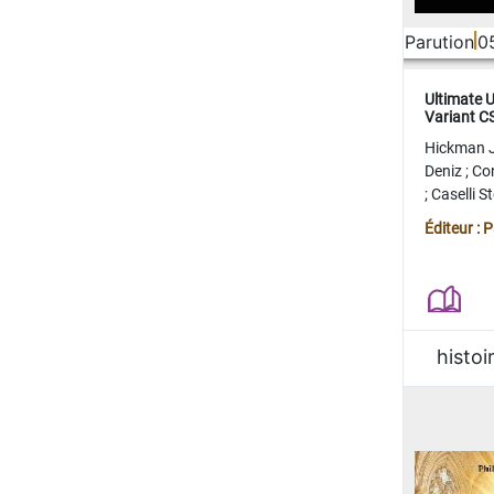
Parution
0
Ultimate 
Variant 
FERME
Hickman 
Deniz
;
Co
;
Caselli 
Juan
;
Mo
Éditeur : 
histoi