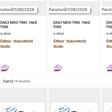
rution
01/08/2026
Parution
01/08/2026
Parut
DAILY MOO-TING : Herd
DAILY MOO-TING : Herd
DAI
Copy
Copy
Co
o-okun
o-okun
o-o
Éditeur : NukooWorld
Éditeur : NukooWorld
Édi
Studio
Studio
Stu
herd
14 résultats