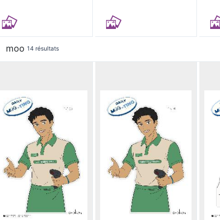
moo
14 résultats