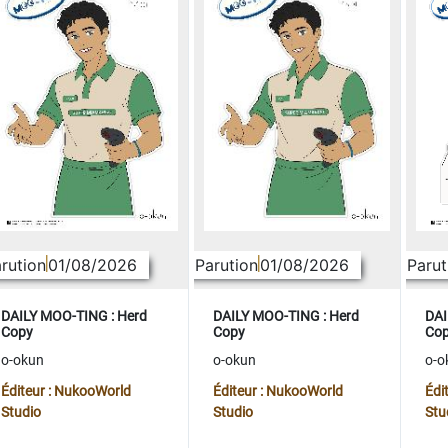
rution
01/08/2026
Parution
01/08/2026
Parut
DAILY MOO-TING : Herd
DAILY MOO-TING : Herd
DAI
Copy
Copy
Co
o-okun
o-okun
o-o
Éditeur : NukooWorld
Éditeur : NukooWorld
Édi
Studio
Studio
Stu