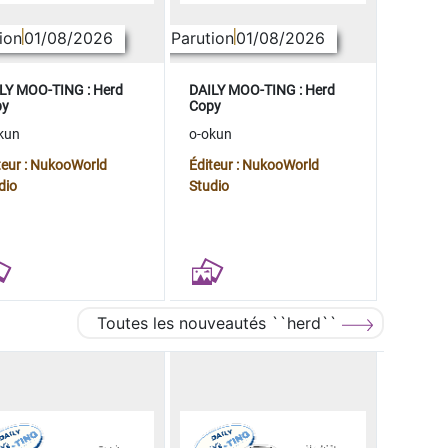
ion
01/08/2026
Parution
01/08/2026
LY MOO-TING : Herd
DAILY MOO-TING : Herd
py
Copy
kun
o-okun
teur : NukooWorld
Éditeur : NukooWorld
dio
Studio
Toutes les nouveautés ``herd``