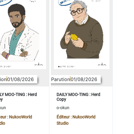
ion
01/08/2026
Parution
01/08/2026
LY MOO-TING : Herd
DAILY MOO-TING : Herd
py
Copy
kun
o-okun
teur : NukooWorld
Éditeur : NukooWorld
dio
Studio