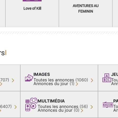
AVENTURES AU
Love of Kill
FEMININ
rs
IMAGES
JE
(707)
Toutes les annonces
(1060)
Tou
Annonces du jour
(1)
Ann
MULTIMÉDIA
P
36407)
Toutes les annonces
(56)
To
Annonces du jour
(0)
An