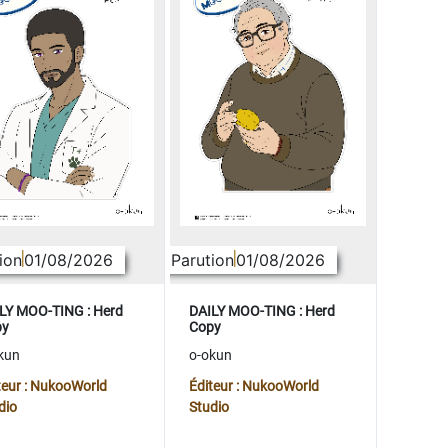
ion
01/08/2026
Parution
01/08/2026
LY MOO-TING : Herd
DAILY MOO-TING : Herd
py
Copy
kun
o-okun
teur : NukooWorld
Éditeur : NukooWorld
dio
Studio