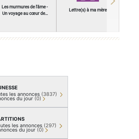
Next
Les murmures de l'âme -
Lettre(s) à ma mère
Un voyage au cœur des
questions qui façonnent
une vie
UNESSE
tes les annonces
(3837)
onces du jour
(0)
ARTITIONS
utes les annonces
(297)
nonces du jour
(0)