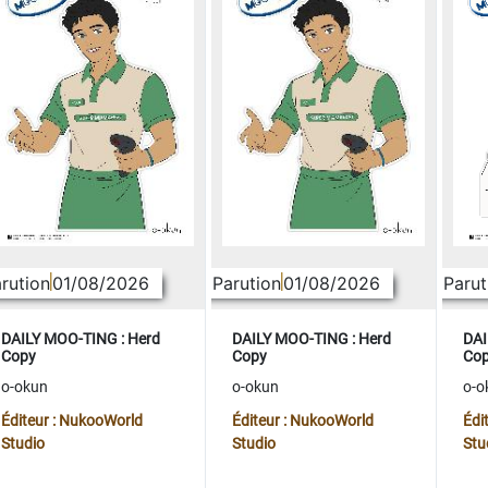
rution
01/08/2026
Parution
01/08/2026
Parut
DAILY MOO-TING : Herd
DAILY MOO-TING : Herd
DAI
Copy
Copy
Co
o-okun
o-okun
o-o
Éditeur : NukooWorld
Éditeur : NukooWorld
Édi
Studio
Studio
Stu