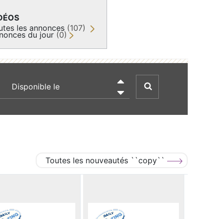
DÉOS
utes les annonces
(107)
nonces du jour
(0)
recherche par date

Toutes les nouveautés ``copy``