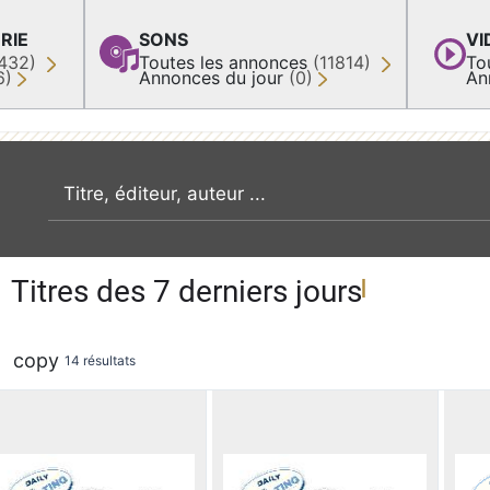
RIE
SONS
VI
432)
Toutes les annonces
(11814)
To
6)
Annonces du jour
(0)
An
recherche par mot clé
Titres des 7 derniers jours
copy
14 résultats