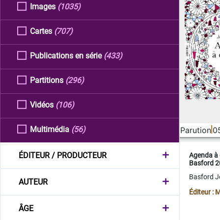
Images
(1035)
Cartes
(707)
Publications en série
(433)
Partitions
(296)
Vidéos
(106)
Multimédia
(56)
Parution
0
ÉDITEUR / PRODUCTEUR
Agenda à 
Basford 
Basford 
AUTEUR
Éditeur :
ÂGE