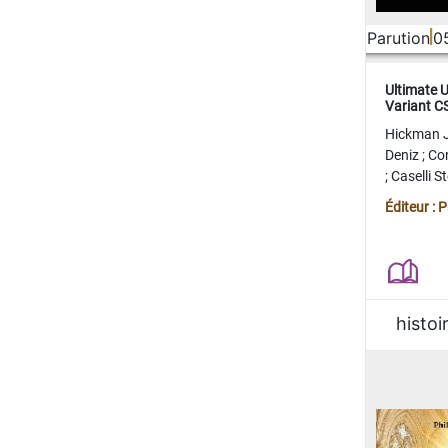
Parution
0
Ultimate 
Variant 
FERME
Hickman 
Deniz
;
Co
;
Caselli 
Juan
;
Mo
Éditeur : 
histoi