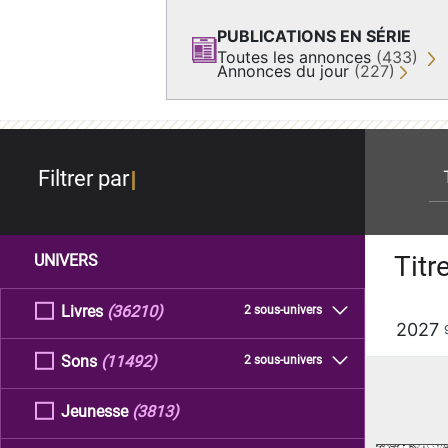
PUBLICATIONS EN SÉRIE
Toutes les annonces
(433)
Annonces du jour
(227)
re
Filtrer par
Titr
UNIVERS
Livres
(36210)
2 sous-univers
2027
Sons
(11492)
2 sous-univers
Jeunesse
(3813)