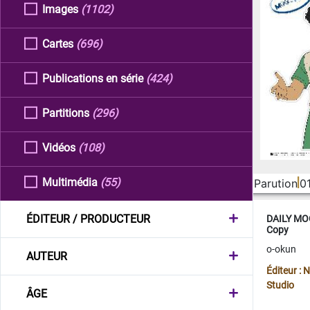
Images
(1102)
Cartes
(696)
Publications en série
(424)
Partitions
(296)
Vidéos
(108)
Multimédia
(55)
Parution
0
ÉDITEUR / PRODUCTEUR
DAILY MOO
Copy
o-okun
AUTEUR
Éditeur :
Studio
ÂGE