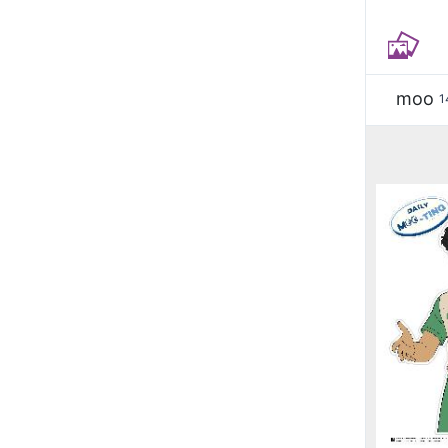
moo
1