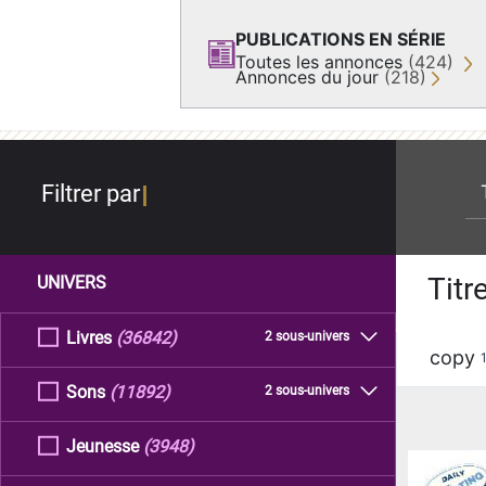
PUBLICATIONS EN SÉRIE
Toutes les annonces
(424)
Annonces du jour
(218)
re
Filtrer par
Titr
UNIVERS
Livres
(36842)
2 sous-univers
copy
Sons
(11892)
2 sous-univers
Jeunesse
(3948)