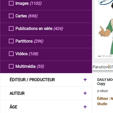
Images
(1102)
Cartes
(696)
Publications en série
(424)
Partitions
(296)
Vidéos
(108)
Multimédia
(55)
Parution
0
ÉDITEUR / PRODUCTEUR
DAILY MOO
Copy
o-okun
AUTEUR
Éditeur :
Studio
ÂGE