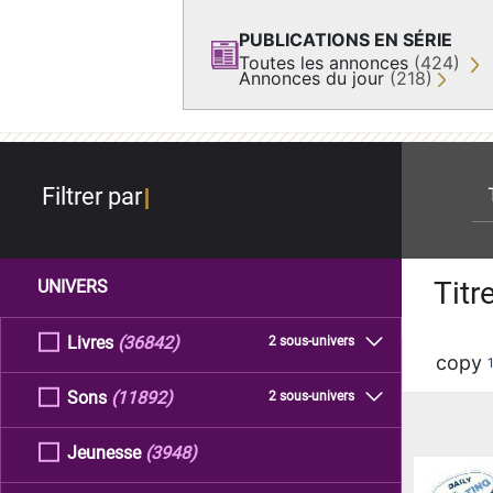
PUBLICATIONS EN SÉRIE
Toutes les annonces
(424)
Annonces du jour
(218)
re
Filtrer par
Titr
UNIVERS
Livres
(36842)
2 sous-univers
copy
Sons
(11892)
2 sous-univers
Jeunesse
(3948)