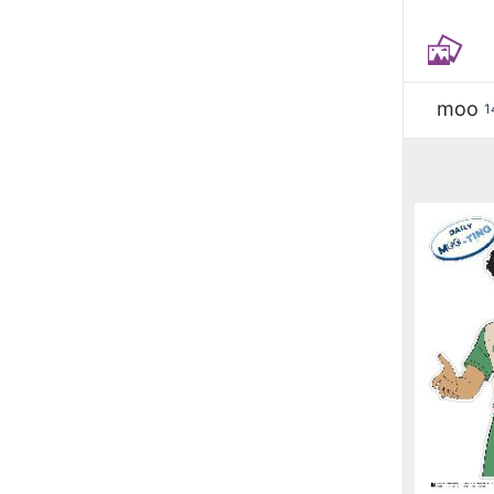
moo
1