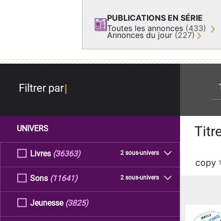
PUBLICATIONS EN SÉRIE
Toutes les annonces
(433)
Annonces du jour
(227)
re
Filtrer par
Titr
UNIVERS
Livres
(36363)
2 sous-univers
copy
Sons
(11641)
2 sous-univers
Jeunesse
(3825)