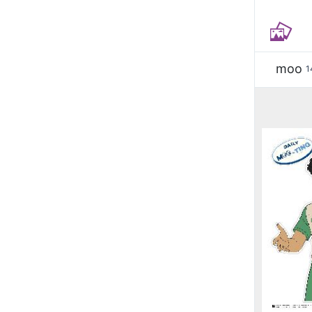
moo
1