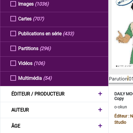
Images
(1036)
Cartes
(707)
Publications en série
(433)
Partitions
(296)
Vidéos
(106)
Multimédia
(54)
Parution
0
ÉDITEUR / PRODUCTEUR
DAILY MOO
Copy
o-okun
AUTEUR
Éditeur :
Studio
ÂGE