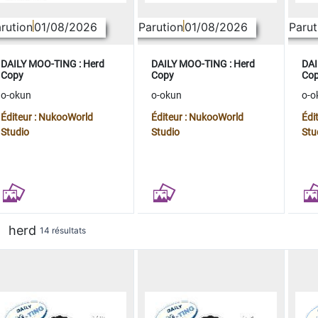
rution
01/08/2026
Parution
01/08/2026
Parut
DAILY MOO-TING : Herd
DAILY MOO-TING : Herd
DAI
Copy
Copy
Co
o-okun
o-okun
o-o
Éditeur : NukooWorld
Éditeur : NukooWorld
Édi
Studio
Studio
Stu
herd
14 résultats