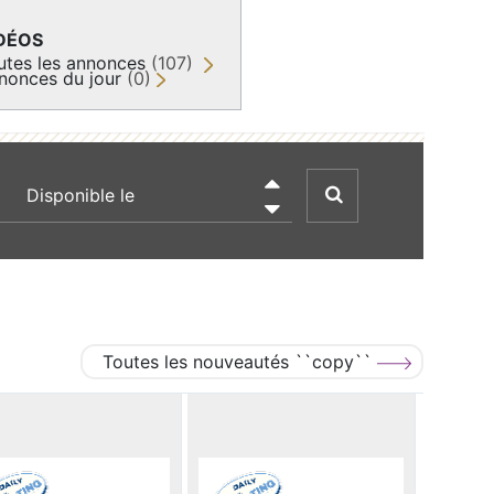
DÉOS
utes les annonces
(107)
nonces du jour
(0)
recherche par date

Toutes les nouveautés ``copy``