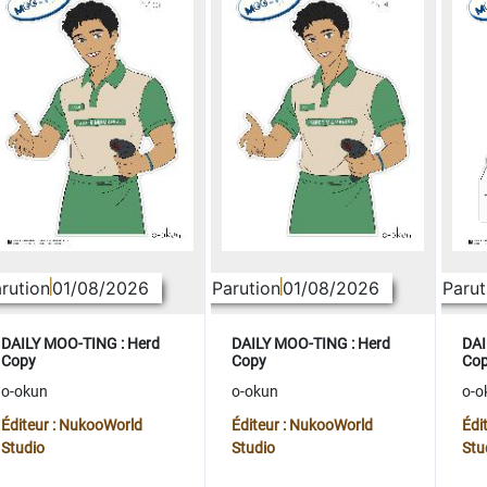
rution
01/08/2026
Parution
01/08/2026
Parut
DAILY MOO-TING : Herd
DAILY MOO-TING : Herd
DAI
Copy
Copy
Co
o-okun
o-okun
o-o
Éditeur : NukooWorld
Éditeur : NukooWorld
Édi
Studio
Studio
Stu