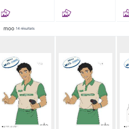
moo
14 résultats