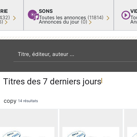
RIE
SONS
VI
432)
Toutes les annonces
(11814)
To
6)
Annonces du jour
(0)
An
recherche par mot clé
Titres des 7 derniers jours
copy
14 résultats