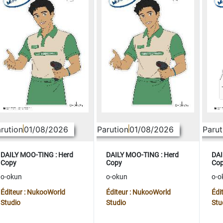
rution
01/08/2026
Parution
01/08/2026
Parut
DAILY MOO-TING : Herd
DAILY MOO-TING : Herd
DAI
Copy
Copy
Co
o-okun
o-okun
o-o
Éditeur : NukooWorld
Éditeur : NukooWorld
Édi
Studio
Studio
Stu