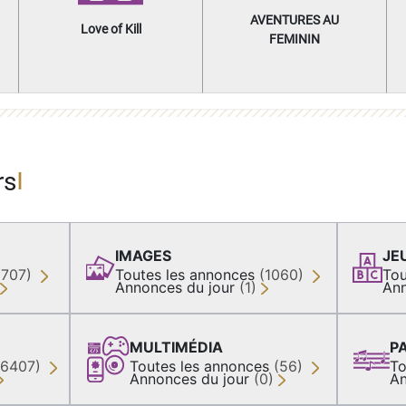
AVENTURES AU
Love of Kill
FEMININ
rs
IMAGES
JE
(707)
Toutes les annonces
(1060)
Tou
Annonces du jour
(1)
Ann
MULTIMÉDIA
P
36407)
Toutes les annonces
(56)
To
Annonces du jour
(0)
An