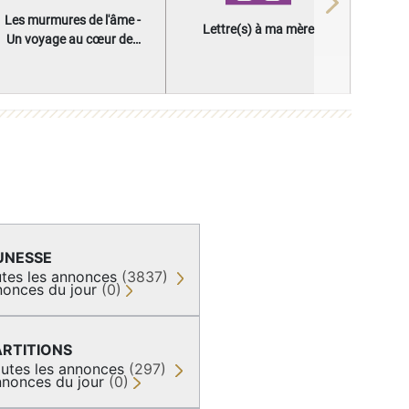
Next
Les murmures de l'âme -
Lettre(s) à ma mère
Un voyage au cœur des
questions qui façonnent
une vie
UNESSE
tes les annonces
(3837)
onces du jour
(0)
ARTITIONS
utes les annonces
(297)
nonces du jour
(0)