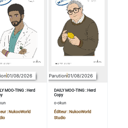
ion
01/08/2026
Parution
01/08/2026
LY MOO-TING : Herd
DAILY MOO-TING : Herd
py
Copy
kun
o-okun
teur : NukooWorld
Éditeur : NukooWorld
dio
Studio