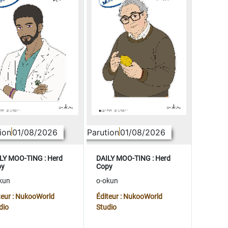
ion
01/08/2026
Parution
01/08/2026
LY MOO-TING : Herd
DAILY MOO-TING : Herd
py
Copy
kun
o-okun
teur : NukooWorld
Éditeur : NukooWorld
dio
Studio