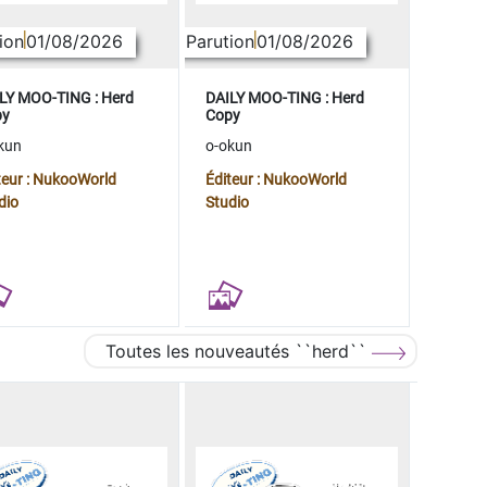
ion
01/08/2026
Parution
01/08/2026
LY MOO-TING : Herd
DAILY MOO-TING : Herd
py
Copy
kun
o-okun
teur : NukooWorld
Éditeur : NukooWorld
dio
Studio
Toutes les nouveautés ``herd``