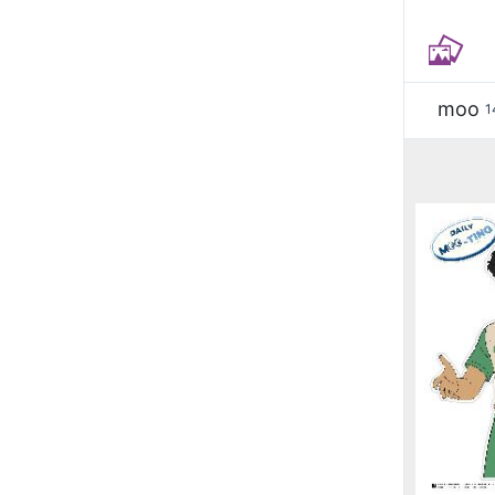
moo
1