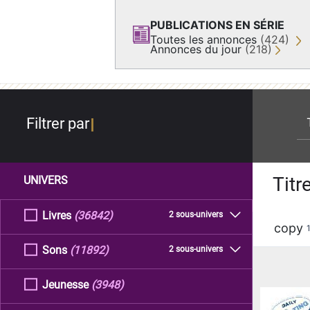
PUBLICATIONS EN SÉRIE
Toutes les annonces
(424)
Annonces du jour
(218)
re
Filtrer par
Titr
UNIVERS
Livres
(36842)
2 sous-univers
copy
Sons
(11892)
2 sous-univers
Jeunesse
(3948)