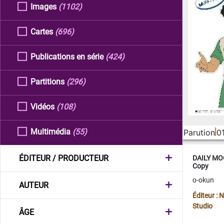
Images
(1102)
Cartes
(696)
Publications en série
(424)
Partitions
(296)
Vidéos
(108)
Multimédia
(55)
Parution
0
ÉDITEUR / PRODUCTEUR
DAILY MOO
Copy
o-okun
AUTEUR
Éditeur :
Studio
ÂGE