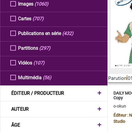
Images
(1060)
Cartes
(707)
Publications en série
(432)
Partitions
(297)
Vidéos
(107)
Multimédia
(56)
Parution
0
ÉDITEUR / PRODUCTEUR
DAILY MOO
Copy
o-okun
AUTEUR
Éditeur :
Studio
ÂGE