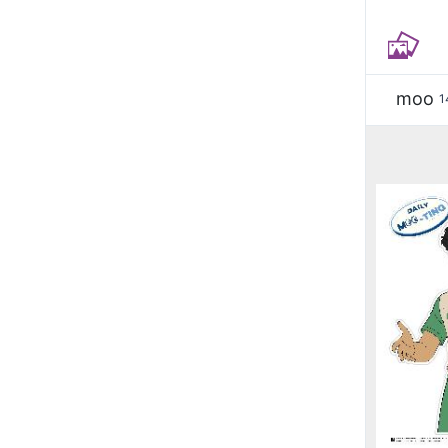
moo
1