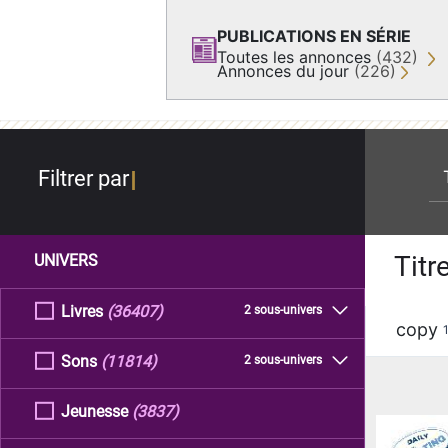
PUBLICATIONS EN SÉRIE
Toutes les annonces
(432)
Annonces du jour
(226)
re
Filtrer par
Titr
UNIVERS
Livres
(36407)
2 sous-univers
copy
Sons
(11814)
2 sous-univers
Jeunesse
(3837)