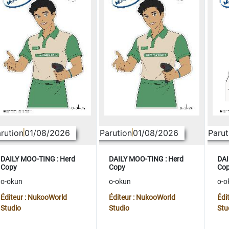
rution
01/08/2026
Parution
01/08/2026
Parut
DAILY MOO-TING : Herd
DAILY MOO-TING : Herd
DAI
Copy
Copy
Co
o-okun
o-okun
o-o
Éditeur : NukooWorld
Éditeur : NukooWorld
Édi
Studio
Studio
Stu