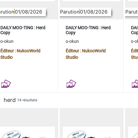
rution
01/08/2026
Parution
01/08/2026
Parut
DAILY MOO-TING : Herd
DAILY MOO-TING : Herd
DAI
Copy
Copy
Co
o-okun
o-okun
o-o
Éditeur : NukooWorld
Éditeur : NukooWorld
Édi
Studio
Studio
Stu
herd
14 résultats