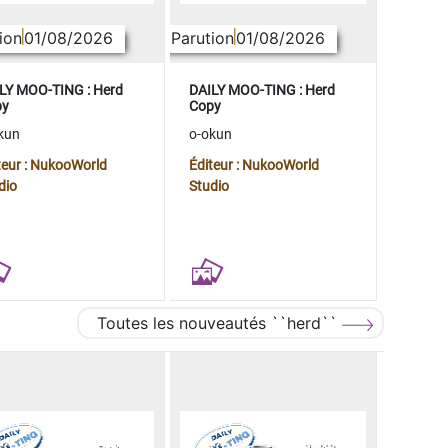
ion
01/08/2026
Parution
01/08/2026
LY MOO-TING : Herd
DAILY MOO-TING : Herd
py
Copy
kun
o-okun
teur : NukooWorld
Éditeur : NukooWorld
dio
Studio
Toutes les nouveautés ``herd``