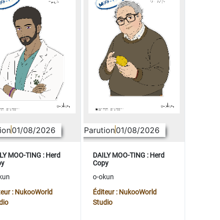
ion
01/08/2026
Parution
01/08/2026
LY MOO-TING : Herd
DAILY MOO-TING : Herd
py
Copy
kun
o-okun
teur : NukooWorld
Éditeur : NukooWorld
dio
Studio