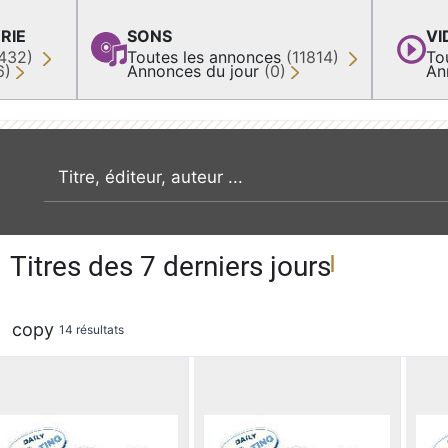
RIE
SONS
VI
432)
Toutes les annonces
(11814)
To
6)
Annonces du jour
(0)
An
recherche par mot clé
Titres des 7 derniers jours
copy
14 résultats