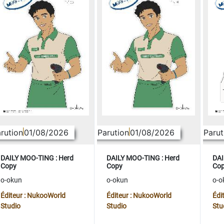
rution
01/08/2026
Parution
01/08/2026
Parut
DAILY MOO-TING : Herd
DAILY MOO-TING : Herd
DAI
Copy
Copy
Co
o-okun
o-okun
o-o
Éditeur : NukooWorld
Éditeur : NukooWorld
Édi
Studio
Studio
Stu