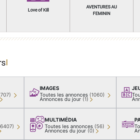
AVENTURES AU
Love of Kill
FEMININ
rs
IMAGES
JE
(707)
Toutes les annonces
(1060)
Tou
Annonces du jour
(1)
Ann
MULTIMÉDIA
P
36407)
Toutes les annonces
(56)
To
Annonces du jour
(0)
An