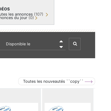
DÉOS
utes les annonces
(107)
nonces du jour
(0)
recherche par date

Toutes les nouveautés ``copy``