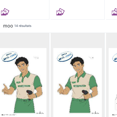
moo
14 résultats