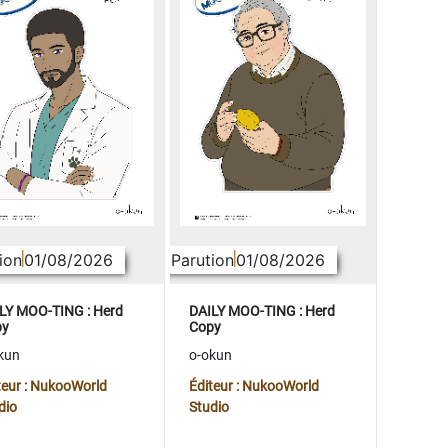
ion
01/08/2026
Parution
01/08/2026
LY MOO-TING : Herd
DAILY MOO-TING : Herd
py
Copy
kun
o-okun
teur : NukooWorld
Éditeur : NukooWorld
dio
Studio