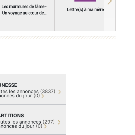
Next
Les murmures de l'âme -
Lettre(s) à ma mère
Un voyage au cœur des
questions qui façonnent
une vie
UNESSE
tes les annonces
(3837)
onces du jour
(0)
ARTITIONS
utes les annonces
(297)
nonces du jour
(0)