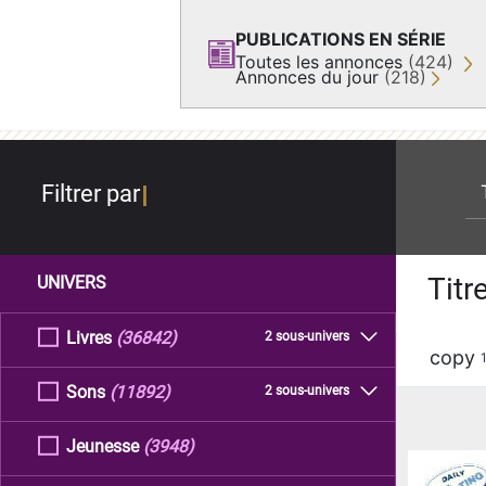
PUBLICATIONS EN SÉRIE
Toutes les annonces
(424)
Annonces du jour
(218)
re
Filtrer par
Titr
UNIVERS
Livres
(36842)
2 sous-univers
copy
Sons
(11892)
2 sous-univers
Jeunesse
(3948)