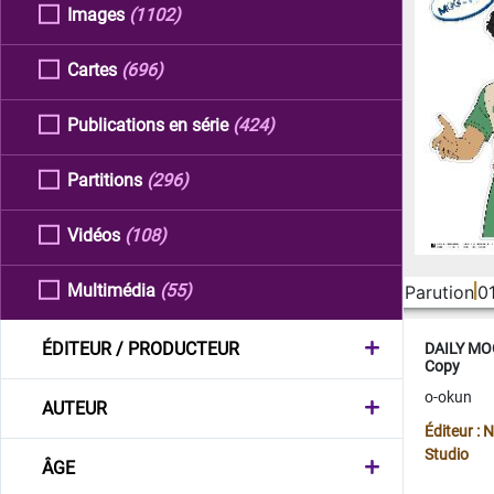
Images
(1102)
Cartes
(696)
Publications en série
(424)
Partitions
(296)
Vidéos
(108)
Multimédia
(55)
Parution
0
ÉDITEUR / PRODUCTEUR
DAILY MOO
Copy
o-okun
AUTEUR
Éditeur :
Studio
ÂGE