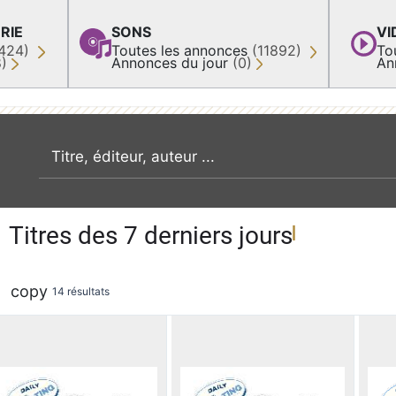
RIE
SONS
VI
424)
Toutes les annonces
(11892)
To
8)
Annonces du jour
(0)
An
recherche par mot clé
Titres des 7 derniers jours
copy
14 résultats