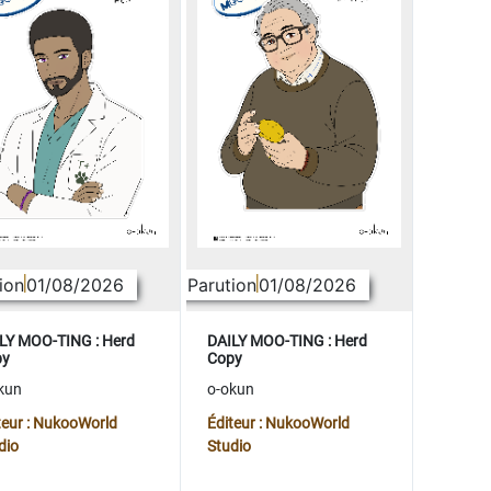
ion
01/08/2026
Parution
01/08/2026
LY MOO-TING : Herd
DAILY MOO-TING : Herd
py
Copy
kun
o-okun
teur : NukooWorld
Éditeur : NukooWorld
dio
Studio