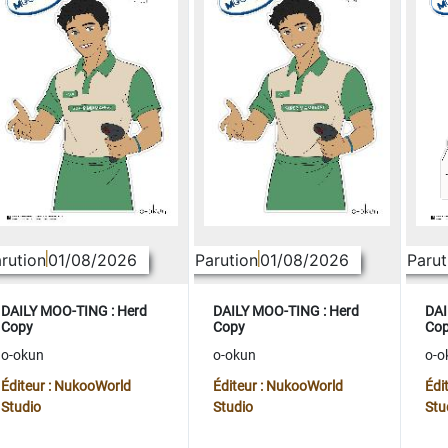
rution
01/08/2026
Parution
01/08/2026
Parut
DAILY MOO-TING : Herd
DAILY MOO-TING : Herd
DAI
Copy
Copy
Co
o-okun
o-okun
o-o
Éditeur : NukooWorld
Éditeur : NukooWorld
Édi
Studio
Studio
Stu