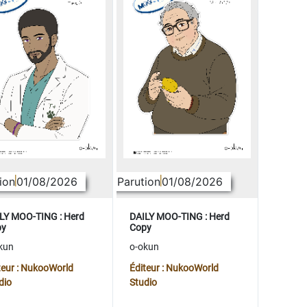
ion
01/08/2026
Parution
01/08/2026
LY MOO-TING : Herd
DAILY MOO-TING : Herd
py
Copy
kun
o-okun
teur : NukooWorld
Éditeur : NukooWorld
dio
Studio