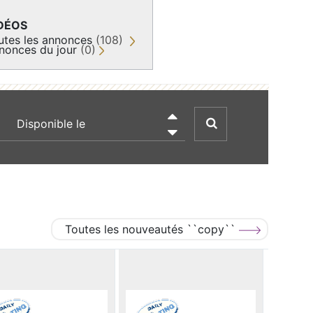
DÉOS
utes les annonces
(108)
nonces du jour
(0)
recherche par date

Toutes les nouveautés ``copy``