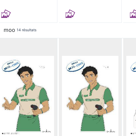
moo
14 résultats