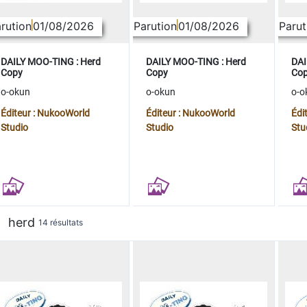
rution
01/08/2026
Parution
01/08/2026
Parut
DAILY MOO-TING : Herd
DAILY MOO-TING : Herd
DAI
Copy
Copy
Co
o-okun
o-okun
o-o
Éditeur : NukooWorld
Éditeur : NukooWorld
Édi
Studio
Studio
Stu
herd
14 résultats