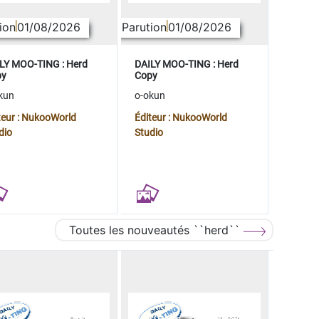
ion
01/08/2026
Parution
01/08/2026
LY MOO-TING : Herd
DAILY MOO-TING : Herd
py
Copy
kun
o-okun
teur : NukooWorld
Éditeur : NukooWorld
dio
Studio
Toutes les nouveautés ``herd``