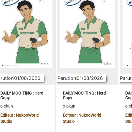
rution
01/08/2026
Parution
01/08/2026
Parut
DAILY MOO-TING : Herd
DAILY MOO-TING : Herd
DAI
Copy
Copy
Co
o-okun
o-okun
o-o
Éditeur : NukooWorld
Éditeur : NukooWorld
Édi
Studio
Studio
Stu